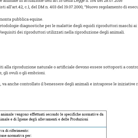
e animale in attuazione dell’art.15 della Legge n. 154 del 28.07.2016
ti all’art.42, c.1, del DM n. 403 del 19.07.2000, “Nuovo regolamento di esecu
 monta pubblica equine.
todologie diagnostiche per le malattie degli equidi riproduttori maschi ai f
Requisiti dei riproduttori utilizzati nella riproduzione degli animali.
i alla riproduzione naturale o artificiale devono essere sottoposti a controll
, gli ovuli o gli embrioni.
va anche controllato il benessere degli animali e intraprese le iniziative