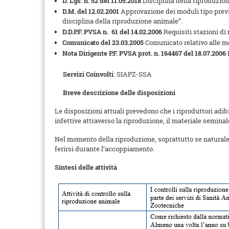
D. Lgs. n. 52 del 11.05.2018
Disciplina della riproduzion
D.M. del 12.02.2001
Approvazione dei moduli tipo previs
disciplina della riproduzione animale”.
D.D.P.F. PVSA n. 61 del 14.02.2006
Requisiti stazioni di
Comunicato del 23.03.2005
Comunicato relativo alle me
Nota Dirigente P.F. PVSA prot. n. 164467 del 18.07.2006
Servizi Coinvolti
: SIAPZ-SSA
Breve descrizione delle disposizioni
Le disposizioni attuali prevedono che i riproduttori adibit
infettive attraverso la riproduzione, il materiale seminale
Nel momento della riproduzione, soprattutto se naturale, 
ferirsi durante l’accoppiamento.
Sintesi delle attività