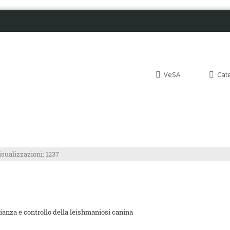
VeSA
Cat
isualizzazioni: 1237
ianza e controllo della leishmaniosi canina