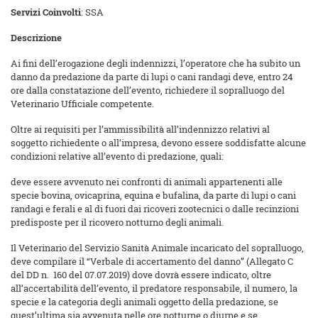
Servizi Coinvolti
: SSA
Descrizione
Ai fini dell’erogazione degli indennizzi, l’operatore che ha subito un
danno da predazione da parte di lupi o cani randagi deve, entro 24
ore dalla constatazione dell’evento, richiedere il sopralluogo del
Veterinario Ufficiale competente.
Oltre ai requisiti per l’ammissibilità all’indennizzo relativi al
soggetto richiedente o all’impresa, devono essere soddisfatte alcune
condizioni relative all’evento di predazione, quali:
deve essere avvenuto nei confronti di animali appartenenti alle
specie bovina, ovicaprina, equina e bufalina, da parte di lupi o cani
randagi e ferali e al di fuori dai ricoveri zootecnici o dalle recinzioni
predisposte per il ricovero notturno degli animali.
Il Veterinario del Servizio Sanità Animale incaricato del sopralluogo,
deve compilare il “Verbale di accertamento del danno” (Allegato C
del DD n. 160 del 07.07.2019) dove dovrà essere indicato, oltre
all’accertabilità dell’evento, il predatore responsabile, il numero, la
specie e la categoria degli animali oggetto della predazione, se
quest’ultima sia avvenuta nelle ore notturne o diurne e se