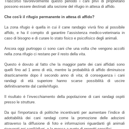
Trascorso favorevolmente questo periodo i cani privi di proprietario
possono essere destinati alla sezione del rifugio in attesa di affido.
Che cos'è il rifugio permanente in attesa di affido?
La zona rifugio è quella in cui il cane randagio vivrà fino al possibile
affido, e ha il compito di garantire l’assistenza medico-veterinaria in
caso di bisogno e di curare lo stato fisico e psicofisico degli animali.
Ancora oggi purtroppo ci sono cani che una volta che vengono accolti
nella zona rifugio ci restano per il resto della vita.
Questo è dovuto al fatto che la maggior parte dei cani affidati sono
quelli fino ad 1 anno di età, mentre la probabilità di affido diminuisce
drasticamente dopo il secondo anno di vita; di conseguenza i cani
randagi di età superiore hanno scarse possibilità di uscire
definitivamente dal canile/rifugio.
Il risultato è l’invecchiamento della popolazione di cani randagi ospiti
presso le strutture.
Da qui l'importanza di politiche incentivanti per aumentare l’indice di
adottabilità dei cani randagi come la promozione delle adozioni
attraverso la diffusione di foto e informazioni riguardanti gli animali
ricoverati nei canili/rifugi, e la messa a punto di progetti specifici.