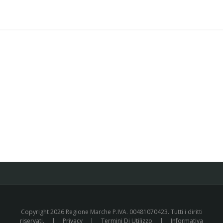
Copyright 2026 Regione Marche P.IVA. 00481070423. Tutti i diritti
riservati.
|
Privacy
|
Termini Di Utilizzo
|
Informativa