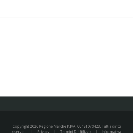
Copyright 2026 Regione Marche P.IVA. 00481070423. Tutti i diritti
riservati.
|
Privacy
|
Termini Di Utilizzo
|
Informativa