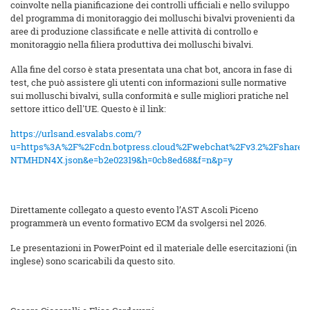
coinvolte nella pianificazione dei controlli ufficiali e nello sviluppo
del programma di monitoraggio dei molluschi bivalvi provenienti da
aree di produzione classificate e nelle attività di controllo e
monitoraggio nella filiera produttiva dei molluschi bivalvi.
Alla fine del corso è stata presentata una chat bot, ancora in fase di
test, che può assistere gli utenti con informazioni sulle normative
sui molluschi bivalvi, sulla conformità e sulle migliori pratiche nel
settore ittico dell'UE. Questo è il link:
https://urlsand.esvalabs.com/?
u=https%3A%2F%2Fcdn.botpress.cloud%2Fwebchat%2Fv3.2%2Fshareab
NTMHDN4X.json&e=b2e02319&h=0cb8ed68&f=n&p=y
Direttamente collegato a questo evento l’AST Ascoli Piceno
programmerà un evento formativo ECM da svolgersi nel 2026.
Le presentazioni in PowerPoint ed il materiale delle esercitazioni (in
inglese) sono scaricabili da questo sito.