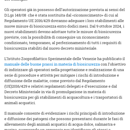
Gli operatori già in possesso dell’autorizzazione prevista ai sensi del
D.Lgs 148/08 che è stata sostituita dal «riconoscimento» di cui al
Regolamento UE 2016/429 dovranno adeguare i loro stabilimenti alle
nuove misure di biosicurezza entro dodici mesi. Dal 9 ottobre 2024, i
nuovi stabilimenti devono adottare tutte le misure di biosicurezza
previste, con la possibilità di conseguire un riconoscimento
condizionato, temporaneo, al perfezionamento di tutti i requisiti di
biosicurezza stabiliti dal nuovo decreto ministeriale.
L’Istituto Zooprofilattico Sperimentale delle Venezie ha pubblicato il
manuale delle buone prassi in materia di biosicurezza
con l’obiettivo
di indirizzare gli operatori nella progettazione e realizzazione di una
serie di procedure e attività per mitigare i rischi di introduzione e
diffusione delle malattie, come previsto dal Regolamento
(UE)2016/429 e relativi regolamenti delegati e d’esecuzione e dal
Decreto Ministeriale in via di promulgazione in materia di
biosicurezza per gli stabilimenti di acquacoltura e i trasportatori di
animali acquatici.
Il manuale consente di evidenziare i rischi principali di introduzione
e diffusione dei patogeni che possono presentarsi durante le fasi di
allevamento degli animali acquatici di acqua dolce, salmastra e
marina, suggerendo un approccio per identificare gli stessi e