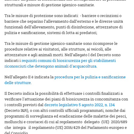
strutturali e misure di gestione igienico-sanitarie.
Tra le misure di protezione sono indicati:
-
barriere o recinzioni o
barriere che separino l’allevamento dall’esterno e le diverse unità
funzionali dell’allevamento, punti di disinfezione, attrezzature di
pulizia e sanificazione, sistemi di lotta ai predatori;
Tra le misure di gestione igienico-sanitarie sono ricomprese le
procedure relative ai visitatori, alle strutture, ai veicoli, alle
attrezzature e agli animali morti. Nell’allegato I del Decreto sono
indicati i
requisiti comuni di biosicurezza per gli stabilimenti
riconosciuti che detengono animali d'acquacoltura
.
Nell’allegato II è indicata la
procedura per la pulizia e sanificazione
delle strutture
.
Il Decreto indica la possibilità di effettuare i controlli finalizzati a
verificare l'attuazione dei piani di biosicurezza in concomitanza con
i controlli previsti dal
decreto legislativo 5 agosto 2022, n. 134
(Decreto I&R), o con altri controlli ufficiali programmati, nonché dai
programmi di sorveglianza ed eradicazione delle malattie dei pesci,
molluschi e crostacei di cui al regolamento delegato (UE) 2020/689
che integra il regolamento (UE) 2016/429 del Parlamento europeo e
del Consiglio.