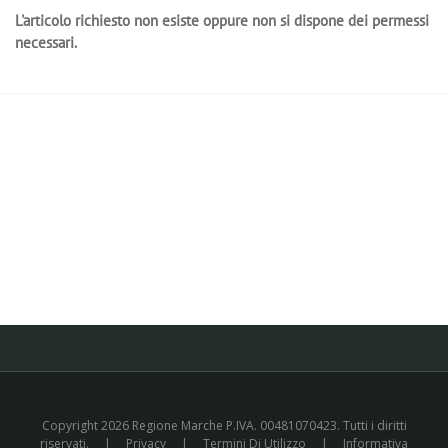
L'articolo richiesto non esiste oppure non si dispone dei permessi
necessari.
Copyright 2026 Regione Marche P.IVA. 00481070423. Tutti i diritti
riservati.
|
Privacy
|
Termini Di Utilizzo
|
Informativa