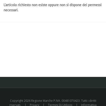
L'articolo richiesto non esiste oppure non si dispone dei permessi
necessari.
Copyright 2026 Regione Marche P.IVA. 00481070423. Tutti i diritti
riservati.
|
Privacy
|
Termini Di Utilizzo
|
Informativa