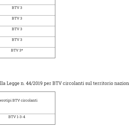
BTV 3
BTV 3
BTV 3
BTV 3
BTV 3*
ella Legge n. 44/2019 per BTV circolanti sul territorio nazion
erotipi BTV circolanti
BTV 1-3-4