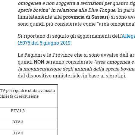
omogenea e non soggetta a restrizioni per quanto ri
specie bovina” in relazione alla Blue Tongue.
In parti
(limitatamente alla
provincia di Sassari
) si sono av
sono quindi più considerate come "area omogenea"
Si riportano di seguito gli aggiornamenti dell’
Allega
15075 del 5 giugno 2019
:
Le Regioni e le Province che si sono avvalse dell'ar
quindi
NON
saranno considerate
“area omogenea e n
la movimentazione degli animali della specie bovina
dal dispositivo ministeriale, in base ai sierotipi:
TV per i quali è stata avanzata
ichiesta di esclusione
BTV 1-3
BTV 3
BTV 3