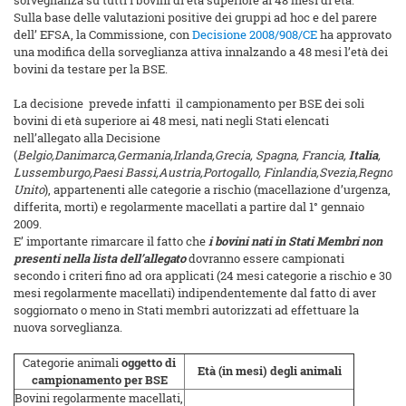
sorveglianza su tutti i bovini di età superiore ai 48 mesi di età.
Sulla base delle valutazioni positive dei gruppi ad hoc e del parere
dell’ EFSA, la Commissione, con
Decisione 2008/908/CE
ha approvato
una modifica della sorveglianza attiva innalzando a 48 mesi l’età dei
bovini da testare per la BSE.
La decisione prevede infatti il campionamento per BSE dei soli
bovini di età superiore ai 48 mesi, nati negli Stati elencati
nell’allegato alla Decisione
(
Belgio,Danimarca,Germania,Irlanda,Grecia, Spagna, Francia,
Italia
,
Lussemburgo,Paesi Bassi,Austria,Portogallo, Finlandia,Svezia,Regno
Unito
), appartenenti alle categorie a rischio (macellazione d’urgenza,
differita, morti) e regolarmente macellati a partire dal 1° gennaio
2009.
E’ importante rimarcare il fatto che
i bovini nati in Stati Membri non
presenti nella lista
dell’allegato
dovranno essere campionati
secondo i criteri fino ad ora applicati (24 mesi categorie a rischio e 30
mesi regolarmente macellati) indipendentemente dal fatto di aver
soggiornato o meno in Stati membri autorizzati ad effettuare la
nuova sorveglianza.
Categorie animali
oggetto di
Età (in mesi) degli animali
campionamento per BSE
Bovini regolarmente macellati,