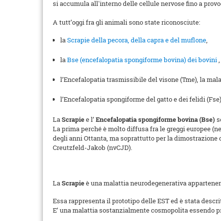
si accumula all'interno delle cellule nervose fino a prov
A tutt’oggi fra gli animali sono state riconosciute:
la
Scrapie della pecora, della capra e del muflone
,
la
Bse (encefalopatia spongiforme bovina) dei bovini
l’Encefalopatia trasmissibile del visone (Tme), la mal
l’Encefalopatia spongiforme del gatto e dei felidi (Fse)
La
Scrapie
e l’
Encefalopatia spongiforme bovina (Bse)
so
La prima perché è molto diffusa fra le greggi europee (n
degli anni Ottanta, ma soprattutto per la dimostrazione 
Creutzfeld-Jakob (nvCJD).
La
Scrapie
è una malattia neurodegenerativa appartenen
Essa rappresenta il prototipo delle EST ed è stata descrit
E’ una malattia sostanzialmente cosmopolita essendo pr