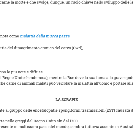
ocarne la morte e che svolge, dunque, un ruolo chiave nello sviluppo delle l
, nota come
malattia della mucca pazza
attia del dimagrimento cronico del cervo (Cwd),
.
no le più note e diffuse.
el Regno Unito è endemica), mentre la Bse deve la sua fama alla grave epi
che carne di animali malati può veicolare la malattia all’uomo e portare al
LA SCRAPIE
te al gruppo delle encefalopatie
spongiformi trasmissibili (EST) causata d
ta nelle greggi del Regno Unito sin dal 1700.
esente in moltissimi paesi del mondo; sembra tuttavia assente in Austra