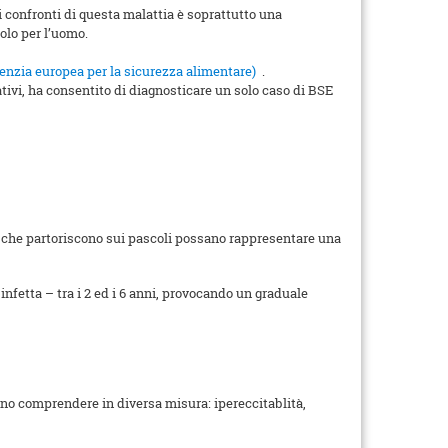
i confronti di questa malattia è soprattutto una
olo per l’uomo.
nzia europea per la sicurezza alimentare)
.
nativi, ha consentito di diagnosticare un solo caso di BSE
te che partoriscono sui pascoli possano rappresentare una
infetta – tra i 2 ed i 6 anni, provocando un graduale
ono comprendere in diversa misura: ipereccitablità,