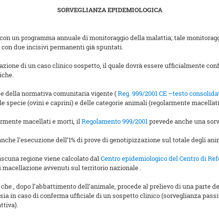
SORVEGLIANZA EPIDEMIOLOGICA
a con un programma annuale di monitoraggio della malattia; tale monitoraggio
i con due incisivi permanenti già spuntati.
lazione di un caso clinico sospetto, il quale dovrà essere ufficialmente con
iche.
se della normativa comunitaria vigente (
Reg. 999/2001 CE –testo consolida
le specie (ovini e caprini) e delle categorie animali (regolarmente macellati
armente macellati e morti, il
Regolamento 999/2001
prevede anche una sorve
è anche l’esecuzione dell’1% di prove di genotipizzazione sul totale degli ani
ascuna regione viene calcolato dal
Centro epidemiologico del Centro di Ref
i macellazione avvenuti sul territorio nazionale .
e che , dopo l’abbattimento dell’animale, procede al prelievo di una parte del
sia in caso di conferma ufficiale di un sospetto clinico (sorveglianza passi
ttiva).