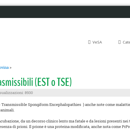
VeSA
Cat
ovina
>
smissibili (EST o TSE)
sualizzazioni: 8930
- Transmissible Spongiform Encephalopathies ) anche note come malattie 
 animali.
ncubazione, da un decorso clinico lento ma fatale e da lesioni presenti nei
a presenza di prioni. Il prione è una proteina modificata, anche nota come PrP