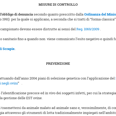
MISURE DI CONTROLLO
o
l’obbligo di denuncia
secondo quanto prescritto dalla
Ordinanza del Minist
io 1991) per la quale si applicano, a seconda che si tratti di “forma classica
ale campionato devono essere distrutte ai sensi del
Reg. 1069/2009
.
lo sanitario fino a quando non viene comunicato l’esito negativo e quindi 
i Scrapie.
PREVENZIONE
 attuando dall’anno 2004 piani di selezione genetica con l’applicazione del
 negli ovini
”
.
’identificazione precoce ed in vivo dei soggetti infetti, per cui la strategi
lla gestione delle EST ovine.
e di trasmettersi da animale malato ad animale sano e, verosimilmente, di 
gia attraverso gli strumenti di lotta tradizionalmente impiegati nell’ambito 