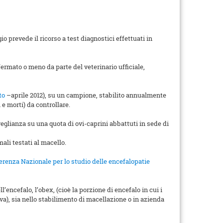
 prevede il ricorso a test diagnostici effettuati in
fermato o meno da parte del veterinario ufficiale,
to
–aprile 2012), su un campione, stabilito annualmente
 e morti) da controllare.
glianza su una quota di ovi-caprini abbattuti in sede di
mali testati al macello.
erenza Nazionale per lo studio delle encefalopatie
l’encefalo, l’obex, (cioè la porzione di encefalo in cui i
va), sia nello stabilimento di macellazione o in azienda