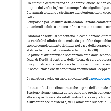
Un
sintomo caratteristico
della scrapie, anche se non co
Proprio dal verbo inglese “to scrape”, che significa “gratt
Gli animali tendono a strofinare insistentemente il corpo 
vello.
Compaiono poi i
disturbi della deambulazione
caratteri
Gli animali colpiti giungono infine a morte, spesso in c
I sintomi descritti si presentano in combinazione differ
La
variabilità
clinica
della malattia potrebbe rispecchiare
ancora completamente definita, nel caso della scrapie è n
stato individuato al momento solo il
tipo Nor98
).
Le prime si differenziano sostanzialmente dalle seconde i
I casi di
Nor98
, al contrario delle “forme di scrapie clas
Il significato epidemiologico e le implicazioni sanitarie 
E’ noto tuttavia che in condizioni sperimentali i ceppi mo
La
genetica
svolge un ruolo rilevante nell’
eziopatogenes
E’ stato infatti ben dimostrato che il gene dell’animale ch
Esistono alcune varianti di tale gene che predispongono
alla scrapie. Sono state infatti individuate cinque forme 
ARR
:conferisce resistenza,
VRQ
: altamente suscettibili