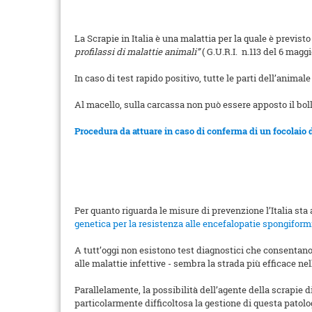
La Scrapie in Italia è una malattia per la quale è previst
profilassi di malattie animali”
( G.U.R.I. n.113 del 6 magg
In caso di test rapido positivo, tutte le parti dell’anim
Al macello, sulla carcassa non può essere apposto il bol
Procedura da attuare in caso di conferma di un focolaio d
Per quanto riguarda le misure di prevenzione l’Italia sta
genetica per la resistenza alle encefalopatie spongiformi
A tutt’oggi non esistono test diagnostici che consentano l
alle malattie infettive - sembra la strada più efficace ne
Parallelamente, la possibilità dell’agente della scrapi
particolarmente difficoltosa la gestione di questa patolo