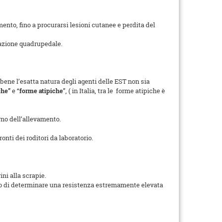
mento, fino a procurarsi lesioni cutanee e perdita del
tazione quadrupedale.
bbene l’esatta natura degli agenti delle EST non sia
che”
e “
forme atipiche
”, ( in Italia, tra le forme atipiche è
rno dell’allevamento.
onti dei roditori da laboratorio.
ini alla scrapie.
ado di determinare una resistenza estremamente elevata