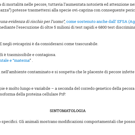
a di mortalità nelle pecore, tuttavia l’aumentata notorietà ed attenzione ne
azza”) potesse trasmettersi alla specie ovi-caprina con conseguente peric
una evidenza di rischio per l’uomo”
,
come sostenuto anche dall’ EFSA (Age
, mediante l’esecuzione di oltre 5 milioni di test rapidi e 6800 test discrimi
E negli ovicaprini è da considerarsi come trascurabile.
i è trasmissibile e contagiosa.
ontale e “materna
”
.
ni nell’ambiente contaminato e si sospetta che le placente di pecore infet
pie è molto lungo e variabile – a seconda del corredo genetico della pecora 
oforma della proteina cellulare PrP.
SINTOMATOLOGIA
co specifici. Gli animali mostrano modificazioni comportamentali che poss