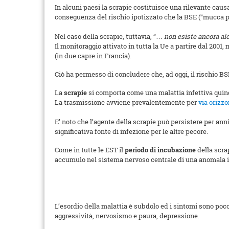
In alcuni paesi la scrapie costituisce una rilevante caus
conseguenza del rischio ipotizzato che la BSE (“mucca p
Nel caso della scrapie, tuttavia, “…
non esiste ancora alc
Il monitoraggio attivato in tutta la Ue a partire dal 2001
(in due capre in Francia).
Ciò ha permesso di concludere che, ad oggi, il rischio BS
La
scrapie
si comporta come una malattia infettiva quind
La trasmissione avviene prevalentemente per
via orizz
E’ noto che l’agente della scrapie può persistere per an
significativa fonte di
infezione per le altre pecore.
Come in tutte le EST il
periodo di incubazione
della scra
accumulo nel sistema nervoso centrale di una anomala is
L’esordio della malattia è subdolo ed i sintomi sono po
aggressività, nervosismo e paura, depressione.