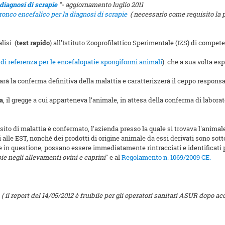
 diagnosi di scrapie
"- aggiornamento luglio 2011
tronco encefalico per la diagnosi di scrapie
( necessario come requisito la 
lisi (
test rapido
) all’Istituto Zooprofilattico Sperimentale (IZS) di compete
 di referenza per le encefalopatie spongiformi animali
) che a sua volta es
à la conferma definitiva della malattia e caratterizzerà il ceppo responsab
a
, il gregge a cui apparteneva l’animale, in attesa della conferma di labora
sito di malattia è confermato, l'azienda presso la quale si trovava l'animale 
alle EST, nonché dei prodotti di origine animale da essi derivati sono sot
ale in questione, possano essere immediatamente
rintracciati e identificat
ie negli allevamenti ovini e caprini
" e al
Regolamento n. 1069/2009 CE.
( il report del 14/05/2012 è fruibile per gli operatori sanitari ASUR dopo a