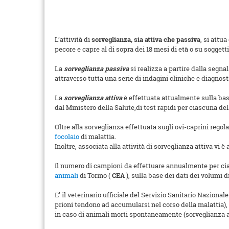
L’attività di
sorveglianza, sia attiva che passiva
, si attu
pecore e capre al di sopra dei 18 mesi di età o su soggett
La
sorveglianza passiva
si realizza a partire dalla segna
attraverso tutta una serie di indagini cliniche e diagnost
La
sorveglianza attiva
è effettuata attualmente sulla ba
dal Ministero della Salute,di test rapidi per ciascuna del
Oltre alla sorveglianza effettuata sugli ovi-caprini regol
focolaio
di malattia.
Inoltre, associata alla attività di sorveglianza attiva vi 
Il numero di campioni da effettuare annualmente per ci
animali
di Torino (
CEA
), sulla base dei dati dei volumi d
E’ il veterinario ufficiale del Servizio Sanitario Nazional
prioni tendono ad accumularsi nel corso della malattia), 
in caso di animali morti spontaneamente (sorveglianza a