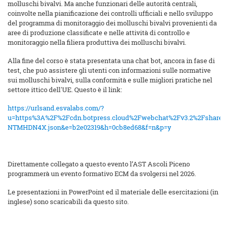
molluschi bivalvi. Ma anche funzionari delle autorità centrali,
coinvolte nella pianificazione dei controlli ufficiali e nello sviluppo
del programma di monitoraggio dei molluschi bivalvi provenienti da
aree di produzione classificate e nelle attività di controllo e
monitoraggio nella filiera produttiva dei molluschi bivalvi.
Alla fine del corso è stata presentata una chat bot, ancora in fase di
test, che può assistere gli utenti con informazioni sulle normative
sui molluschi bivalvi, sulla conformità e sulle migliori pratiche nel
settore ittico dell'UE. Questo è il link:
https://urlsand.esvalabs.com/?
u=https%3A%2F%2Fcdn.botpress.cloud%2Fwebchat%2Fv3.2%2Fshareab
NTMHDN4X.json&e=b2e02319&h=0cb8ed68&f=n&p=y
Direttamente collegato a questo evento l’AST Ascoli Piceno
programmerà un evento formativo ECM da svolgersi nel 2026.
Le presentazioni in PowerPoint ed il materiale delle esercitazioni (in
inglese) sono scaricabili da questo sito.