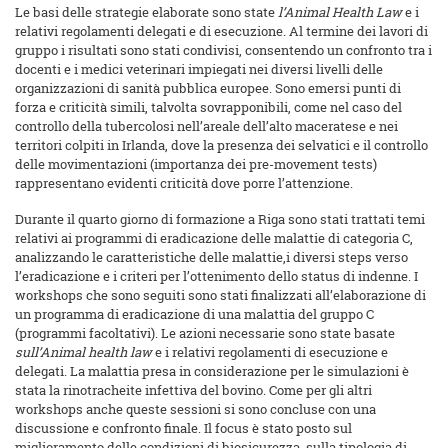
Le basi delle strategie elaborate sono state
l’Animal Health Law
e i
relativi regolamenti delegati e di esecuzione. Al termine dei lavori di
gruppo i risultati sono stati condivisi, consentendo un confronto tra i
docenti e i medici veterinari impiegati nei diversi livelli delle
organizzazioni di sanità pubblica europee. Sono emersi punti di
forza e criticità simili, talvolta sovrapponibili, come nel caso del
controllo della tubercolosi nell’areale dell’alto maceratese e nei
territori colpiti in Irlanda, dove la presenza dei selvatici e il controllo
delle movimentazioni (importanza dei pre-movement tests)
rappresentano evidenti criticità dove porre l’attenzione.
Durante il quarto giorno di formazione a Riga sono stati trattati temi
relativi ai programmi di eradicazione delle malattie di categoria C,
analizzando le caratteristiche delle malattie,i diversi steps verso
l’eradicazione e i criteri per l’ottenimento dello status di indenne. I
workshops che sono seguiti sono stati finalizzati all’elaborazione di
un programma di eradicazione di una malattia del gruppo C
(programmi facoltativi). Le azioni necessarie sono state basate
sull’Animal health law
e i relativi regolamenti di esecuzione e
delegati. La malattia presa in considerazione per le simulazioni è
stata la rinotracheite infettiva del bovino. Come per gli altri
workshops anche queste sessioni si sono concluse con una
discussione e confronto finale. Il focus è stato posto sul
miglioramento delle condizioni di biosicurezza, sulla tipologia di