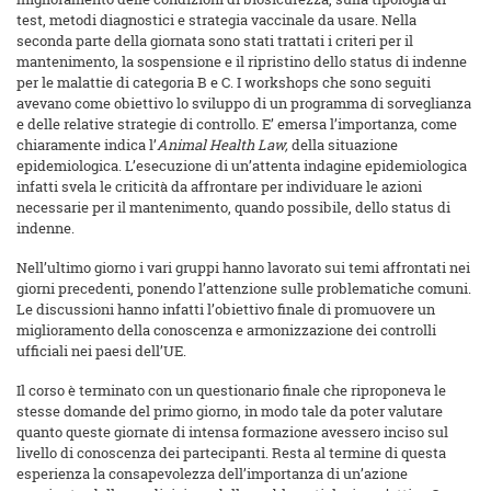
test, metodi diagnostici e strategia vaccinale da usare. Nella
seconda parte della giornata sono stati trattati i criteri per il
mantenimento, la sospensione e il ripristino dello status di indenne
per le malattie di categoria B e C. I workshops che sono seguiti
avevano come obiettivo lo sviluppo di un programma di sorveglianza
e delle relative strategie di controllo. E’ emersa l’importanza, come
chiaramente indica l’
Animal Health Law,
della situazione
epidemiologica. L’esecuzione di un’attenta indagine epidemiologica
infatti svela le criticità da affrontare per individuare le azioni
necessarie per il mantenimento, quando possibile, dello status di
indenne.
Nell’ultimo giorno i vari gruppi hanno lavorato sui temi affrontati nei
giorni precedenti, ponendo l’attenzione sulle problematiche comuni.
Le discussioni hanno infatti l’obiettivo finale di promuovere un
miglioramento della conoscenza e armonizzazione dei controlli
ufficiali nei paesi dell’UE.
Il corso è terminato con un questionario finale che riproponeva le
stesse domande del primo giorno, in modo tale da poter valutare
quanto queste giornate di intensa formazione avessero inciso sul
livello di conoscenza dei partecipanti. Resta al termine di questa
esperienza la consapevolezza dell’importanza di un’azione