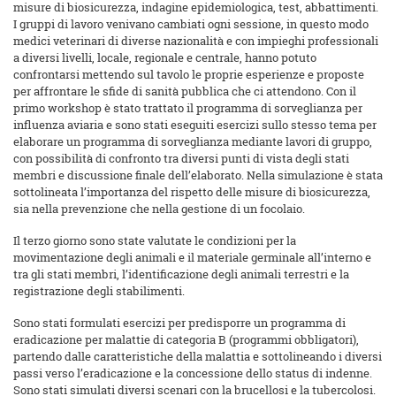
misure di biosicurezza, indagine epidemiologica, test, abbattimenti.
I gruppi di lavoro venivano cambiati ogni sessione, in questo modo
medici veterinari di diverse nazionalità e con impieghi professionali
a diversi livelli, locale, regionale e centrale, hanno potuto
confrontarsi mettendo sul tavolo le proprie esperienze e proposte
per affrontare le sfide di sanità pubblica che ci attendono. Con il
primo workshop è stato trattato il programma di sorveglianza per
influenza aviaria e sono stati eseguiti esercizi sullo stesso tema per
elaborare un programma di sorveglianza mediante lavori di gruppo,
con possibilità di confronto tra diversi punti di vista degli stati
membri e discussione finale dell’elaborato. Nella simulazione è stata
sottolineata l’importanza del rispetto delle misure di biosicurezza,
sia nella prevenzione che nella gestione di un focolaio.
Il terzo giorno sono state valutate le condizioni per la
movimentazione degli animali e il materiale germinale all’interno e
tra gli stati membri, l’identificazione degli animali terrestri e la
registrazione degli stabilimenti.
Sono stati formulati esercizi per predisporre un programma di
eradicazione per malattie di categoria B (programmi obbligatori),
partendo dalle caratteristiche della malattia e sottolineando i diversi
passi verso l’eradicazione e la concessione dello status di indenne.
Sono stati simulati diversi scenari con la brucellosi e la tubercolosi.