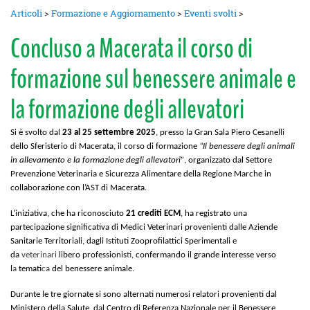
Articoli
>
Formazione e Aggiornamento
>
Eventi svolti
>
Concluso a Macerata il corso di
formazione sul benessere animale e
la formazione degli allevatori
Si è svolto dal
23 al 25 settembre 2025
, presso la Gran Sala Piero Cesanelli
dello Sferisterio di Macerata, il corso di formazione
“Il benessere degli animali
in allevamento e la formazione degli allevatori”
, organizzato dal Settore
Prevenzione Veterinaria e Sicurezza Alimentare della Regione Marche in
collaborazione con l’AST di Macerata.
L’iniziativa, che ha riconosciuto
21 crediti ECM
, ha registrato una
partecipazione significativa di Medici Veterinari provenienti dalle Aziende
Sanitarie Territoriali, dagli Istituti Zooprofilattici Sperim
entali
e
da
veterinari
libero professionis
ti
,
co
nfermando il grande interesse verso
l
a
temati
ca
del benessere animale.
Durante le tre giornate si sono alternati numerosi relatori provenienti dal
Ministero della Salute, dal Centro di Referenza Nazionale per il Benessere