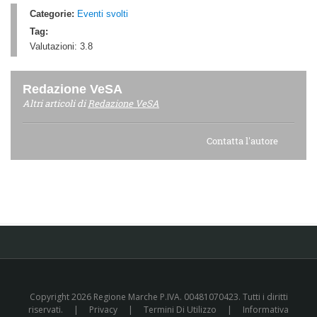
Categorie:
Eventi svolti
Tag:
Valutazioni:
3.8
Redazione VeSA
Altri articoli di
Redazione VeSA
Contatta l'autore
Copyright 2026 Regione Marche P.IVA. 00481070423. Tutti i diritti
riservati.
|
Privacy
|
Termini Di Utilizzo
|
Informativa