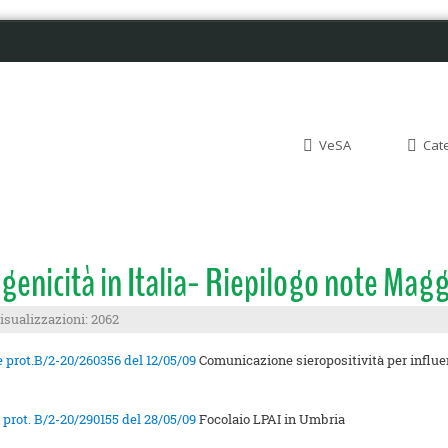
VeSA
Cat
ogenicità in Italia- Riepilogo note Ma
isualizzazioni: 2062
e prot.B/2-20/260356 del 12/05/09
Comunicazione sieropositività per influe
 prot. B/2-20/290155 del 28/05/09
Focolaio LPAI in Umbria