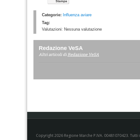
Stampa
Categorie:
Influenza aviare
Tag:
Valutazioni:
Nessuna valutazione
Redazione VeSA
Altri articoli di
Redazione VeSA
Copyright 2026 Regione Marche P.IVA. 00481070423. Tutti i di