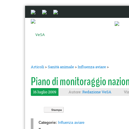
Articoli
>
Sanità animale
>
Influenza aviare
>
Piano di monitoraggio naziona
16 luglio 2009
Autore:
Redazione VeSA
Vis
Stampa
Categorie:
Influenza aviare