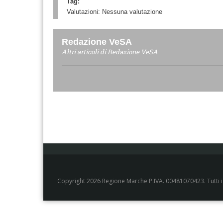
Tag:
Valutazioni:
Nessuna valutazione
Redazione VeSA
Altri articoli di
Redazione VeSA
Copyright 2026 Regione Marche P.IVA. 00481070423. Tutti i di