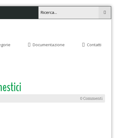
egorie
Documentazione
Contatti
estici
0 Commenti