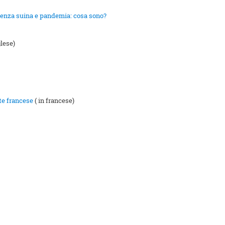
fluenza suina e pandemia: cosa sono?
glese)
ute francese
( in francese)