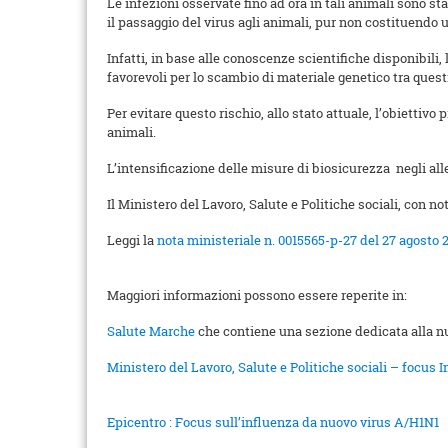
Le infezioni osservate fino ad ora in tali animali sono s
il passaggio del virus agli animali, pur non costituendo 
Infatti, in base alle conoscenze scientifiche disponibili,
favorevoli per lo scambio di materiale genetico tra ques
Per evitare questo rischio, allo stato attuale, l’obiettiv
animali.
L’intensificazione delle misure di biosicurezza negli all
Il Ministero del Lavoro, Salute e Politiche sociali, con n
Leggi la
nota ministeriale n. 0015565-p-27 del 27 agosto 
Maggiori informazioni possono essere reperite in:
Salute Marche
che contiene una sezione dedicata alla 
Ministero del Lavoro, Salute e Politiche sociali – focus 
Epicentro : Focus sull’influenza da nuovo virus A/H1N1