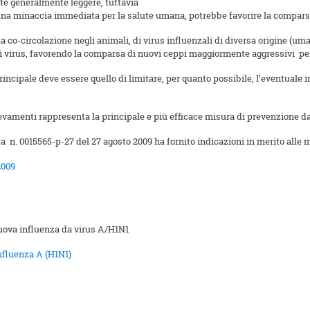
tate generalmente leggere, tuttavia
una minaccia immediata per la salute umana, potrebbe favorire la comparsa d
 la co-circolazione negli animali, di virus influenzali di diversa origine (um
ti virus, favorendo la comparsa di nuovi ceppi maggiormente aggressivi pe
o principale deve essere quello di limitare, per quanto possibile, l’eventua
evamenti rappresenta la principale e più efficace misura di prevenzione da 
ota n. 0015565-p-27 del 27 agosto 2009 ha fornito indicazioni in merito alle 
2009
nuova influenza da virus A/H1N1
Influenza A (H1N1)