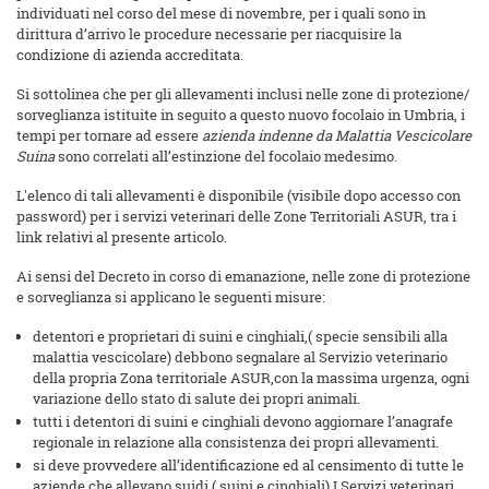
individuati nel corso del mese di novembre, per i quali sono in
dirittura d’arrivo le procedure necessarie per riacquisire la
condizione di azienda accreditata.
Si sottolinea che per gli allevamenti inclusi nelle zone di protezione/
sorveglianza istituite in seguito a questo nuovo focolaio in Umbria, i
tempi per tornare ad essere
azienda indenne da Malattia Vescicolare
Suina
sono correlati all’estinzione del focolaio medesimo.
L'elenco di tali allevamenti è disponibile (visibile dopo accesso con
password) per i servizi veterinari delle Zone Territoriali ASUR, tra i
link relativi al presente articolo.
Ai sensi del Decreto in corso di emanazione, nelle zone di protezione
e sorveglianza si applicano le seguenti misure:
detentori e proprietari di suini e cinghiali,( specie sensibili alla
malattia vescicolare) debbono segnalare al Servizio veterinario
della propria Zona territoriale ASUR,con la massima urgenza, ogni
variazione dello stato di salute dei propri animali.
tutti i detentori di suini e cinghiali devono aggiornare l’anagrafe
regionale in relazione alla consistenza dei propri allevamenti.
si deve provvedere all’identificazione ed al censimento di tutte le
aziende che allevano suidi ( suini e cinghiali) I Servizi veterinari