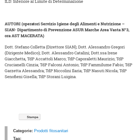
ILD: Inferiore al Limite di Determinazione
AUTORI (operatori Servizio Igiene degli Alimenti e Nutrizione –
SIAN- Dipartimento di Prevenzione ASUR Marche Area Vasta N°3,
ora AST MACERATA)
Dott. Stefano Colletta (Direttore SIAN); Dott. Alessandro Gregori
(Dirigente Medico); Dott. Alessandro Catalini; Dott.ssa Irene
Giacchetta, TdP Accattoli Marco; TdP Caporaletti Maurizio; TdP
Crucianelli Cinzia; TdP Falconi Antonio; TdP Fammilume Fabio; TdP
Garzetta Alessandra; TdP Niccolini Ilaria; TdP Nasuti Nicola; TdP
Senofieni Gisella; TdP Storani Luigina.
Stampa
Categorie:
Prodotti fitosanitari
Tag: