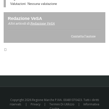
Valutazioni:
Nessuna valutazione
Redazione VeSA
Altri articoli di
Redazione VeSA
Contatta l'autore
Copyright 2026 Regione Marche P.IVA. 00481070423. Tutti i diritti
riservati.
|
Privacy
|
Termini Di Utilizzo
|
Informativa
Cookie