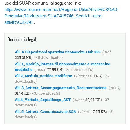
uso dei SUAP comunali al seguente link:
https://www.regione.marche.it/Regione-Utile/Attivit%C3%A0-
Produttive/Modulistica-SUAP#15746_Servizi---altre-
attivit%C3%A0
.
Documenti allegati
All. A Disposizioni operative riconoscim stab 853
(
.pdf,
225,01 KB
) - 45 download(s)
All. 1_Modulo_istanza di riconoscimento e successive
modifiche
(
.docx,
77,99 KB
) - 35 download(s)
All.2_Modulo_notifica modifiche
(
.docx,
99,31 KB
) - 32
download(s)
All. 3_Lettera_Accompagnamento_Documentazione
(
.docx,
31,74 KB
) - 31 download(s)
All.4_Verbale_Sopralluogo_AST
(
.docx,
32,04 KB
) - 37
download(s)
All. 5_Lettera_Comunicazione SOA
(
.docx,
47,55 KB
) - 31
download(s)