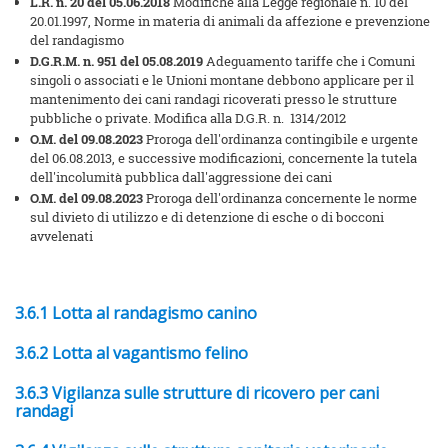
L.R. n. 20 del 05.06.2018
Modifiche alla Legge regionale n. 10 del
20.01.1997, Norme in materia di animali da affezione e prevenzione
del randagismo
D.G.R.M. n. 951 del 05.08.2019
Adeguamento tariffe che i Comuni
singoli o associati e le Unioni montane debbono applicare per il
mantenimento dei cani randagi ricoverati presso le strutture
pubbliche o private. Modifica alla D.G.R. n. 1314/2012
O.M. del
09.08.2023
Proroga dell'ordinanza contingibile e urgente
del 06.08.2013, e successive modificazioni, concernente la tutela
dell'incolumità pubblica dall'aggressione dei cani
O.M. del
09.08.2023
Proroga dell'ordinanza concernente le norme
sul divieto di utilizzo e di detenzione di esche o di bocconi
avvelenati
3.6.1 Lotta al randagismo canino
3.6.2 Lotta al vagantismo felino
3.6.3 Vigilanza sulle strutture di ricovero per cani
randagi