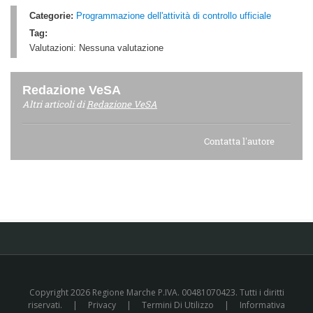
Categorie:
Programmazione dell'attività di controllo ufficiale
Tag:
Valutazioni:
Nessuna valutazione
Redazione VeSA
Altri articoli di
Redazione VeSA
Contatta l'autore
Copyright 2026 Regione Marche P.IVA. 00481070423. Tutti i diritti
riservati.
|
Privacy
|
Termini Di Utilizzo
|
Informativa