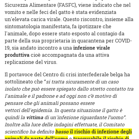
Sicurezza Alimentare (FASFC), viene indicato che nel
vomito e nelle feci del gatto è stata evidenziata
un'elevata carica virale. Questo riscontro, insieme alla
sintomatologia manifestata, fa ipotizzare che
l'animale, dopo essere stato esposto al contagio da
parte della sua proprietaria in quarantena per COVID-
19, sia andato incontro a una
infezione virale
produttiva
cioè accompagnata da una attiva
replicazione del virus.
Il portavoce del Centro di crisi interfederale belga ha
sottolineato che “
si tratta sicuramente
di un
caso
isolato
che può esser
e spiegato dallo
stretto contatto tra
l'animale e il padrone e
a
d oggi non c’è motivo di
pensare che gli
animali possano essere
vettori dell'epidemia. In questa situazione il gatto è
quindi la
vittima
di un'infezione riguardante l’uomo
”.
Inoltre alla luce delle indagini effettuate, il Comitato
scientifico ha definito
basso
il rischio di infezione degli
animali da parte dell'uomo
e
trascurabile
il rischio
di