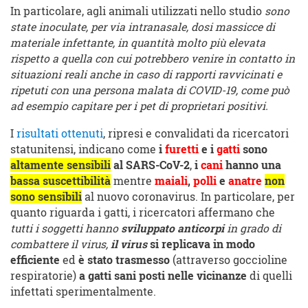
In particolare, agli animali utilizzati nello studio
sono
state inoculate, per via intranasale, dosi massicce di
materiale infettante, in quantità molto più elevata
rispetto a quella con cui potrebbero venire in contatto in
situazioni reali anche in caso di rapporti ravvicinati e
ripetuti con una persona malata di COVID-19, come può
ad esempio capitare per i pet di proprietari positivi
.
I
risultati ottenuti
, ripresi e convalidati da ricercatori
statunitensi, indicano come
i
furetti
e i
gatti
sono
altamente sensibili
al SARS-CoV-2
,
i
cani
hanno una
bassa suscettibilità
mentre
maiali
,
polli
e
anatre
non
sono sensibili
al nuovo coronavirus. In particolare, per
quanto riguarda i gatti, i ricercatori affermano che
tutti i soggetti hanno
sviluppato anticorpi
in grado di
combattere il virus,
il virus
si replicava in modo
efficiente
ed
è stato trasmesso
(attraverso goccioline
respiratorie)
a gatti sani posti nelle vicinanze
di quelli
infettati sperimentalmente.