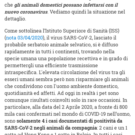
che
gli animali domestici possano infettarsi con il
nuovo coronavirus
. Vediamo quindi la situazione nel
dettaglio.
Come sottolinea l’Istituto Superiore di Sanità (ISS)
(
nota 03/04/2020
), il virus SARS-CoV-2, lasciato il
probabile serbatoio animale selvatico, si è diffuso
rapidamente in tutti i continenti, trovando nella
specie umana una popolazione recettiva e in grado di
permettergli una efficiente trasmissione
intraspecifica. L'elevata circolazione del virus tra gli
esseri umani sembra però non risparmiare gli animali
che condividono con l'uomo ambiente domestico,
quotidianità ed affetti. Ad oggi in realtà i pet sono
comunque risultati coinvolti solo in rare occasioni. In
particolare, alla data del 2 Aprile 2020, a fronte di 800
mila casi confermati nel mondo di COVID-19 nell’uomo,
sono
solamente 4
i
casi documentati di positività da
SARS-CoV-2 negli animali da compagnia
: 2 cani e un 1
gatto ad Hong Kong e 1 gatto in Belgio. In tutti i casi,