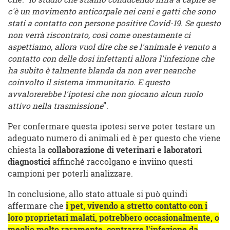
c'è un movimento anticorpale nei cani e gatti che sono
stati a contatto con persone positive Covid-19. Se questo
non verrà riscontrato, così come onestamente ci
aspettiamo, allora vuol dire che se l'animale è venuto a
contatto con delle dosi infettanti allora l'infezione che
ha subito è talmente blanda da non aver neanche
coinvolto il sistema immunitario. E questo
avvalorerebbe l'ipotesi che non giocano alcun ruolo
attivo nella trasmissione
”.
Per confermare questa ipotesi serve poter testare un
adeguato numero di animali ed è per questo che viene
chiesta la
collaborazione di veterinari e laboratori
diagnostici
affinché raccolgano e inviino questi
campioni per poterli analizzare.
In conclusione, allo stato attuale si può quindi
affermare che
i pet, vivendo a stretto contatto con i
loro proprietari malati, potrebbero occasionalmente, o
meglio molto raramente, contrarre l'infezione da