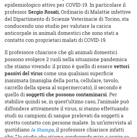
epidemiologico attivo per COVID-19. In particolare il
professor
Sergio Rosati
, Ordinario di Malattie infettive
del Dipartimento di Scienze Veterinarie di Torino, sta
conducendo uno studio per valutare la carica
anticorpale in animali domestici che sono stati a
contatto con proprietari malati di COVID-19.
Il professore chiarisce che gli animali domestici
possono svolgere 2 ruoli nella situazione pandemica
che stiamo vivendo: il primo è quello di essere
vettori
passivi del virus
come una qualsiasi superficie
inanimata (maniglia della porta, cellulare, tavolo,
carrello della spesa al supermercato), il secondo è
quello di
soggetti che possono contaminarsi
. Per
stabilire quindi se, in quest’ultimo caso, l’animale può
diffondere attivamente il virus, si stanno effettuando
studi su campioni di sangue prelevati da soggetti a
stretto contatto con persone malate. In un’intervista al
quotidiano
la Stampa
, il professore chiarisce infatti
che: “
lo studio che stiamo conducendo mira a capire se