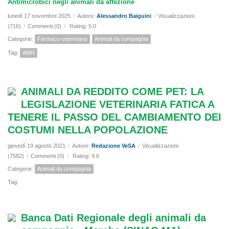
Antimicrobici negli animali da affezione
lunedì 17 novembre 2025
/
Autore:
Alessandro Baiguini
/
Visualizzazioni
(716)
/
Commenti (0)
/
Rating: 5.0
Categorie:
Farmaco veterinario
Animali da compagnia
Tag:
AMR
ANIMALI DA REDDITO COME PET: LA
LEGISLAZIONE VETERINARIA FATICA A
TENERE IL PASSO DEL CAMBIAMENTO DEI
COSTUMI NELLA POPOLAZIONE
giovedì 19 agosto 2021
/
Autore:
Redazione VeSA
/
Visualizzazioni
(7582)
/
Commenti (0)
/
Rating: 4.6
Categorie:
Animali da compagnia
Tag:
Banca Dati Regionale degli animali da