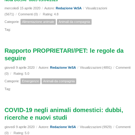
mercoledì 15 aprile 2020
/
Autore:
Redazione VeSA
/
Visualizzazioni
(5671)
/
Commenti (0)
/
Rating: 4.8
Categorie:
Alimentazione animale
Animali da compagnia
Tag:
Rapporto PROPRIETARI/PET: le regole da
seguire
giovedì 9 aprile 2020
/
Autore:
Redazione VeSA
/
Visualizzazioni (4891)
/
Commenti
(0)
/
Rating: 5.0
Categorie:
Emergenze
Animali da compagnia
Tag:
COVID-19 negli animali domestici: dubbi,
ricerche e nuovi studi
giovedì 9 aprile 2020
/
Autore:
Redazione VeSA
/
Visualizzazioni (9929)
/
Commenti
(0)
/
Rating: 5.0