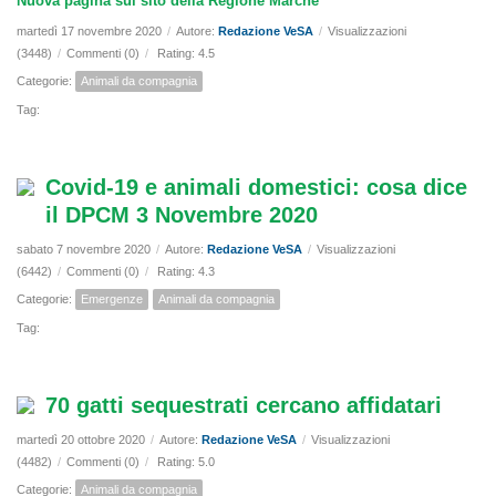
Nuova pagina sul sito della Regione Marche
martedì 17 novembre 2020
/
Autore:
Redazione VeSA
/
Visualizzazioni
(3448)
/
Commenti (0)
/
Rating: 4.5
Categorie:
Animali da compagnia
Tag:
Covid-19 e animali domestici: cosa dice
il DPCM 3 Novembre 2020
sabato 7 novembre 2020
/
Autore:
Redazione VeSA
/
Visualizzazioni
(6442)
/
Commenti (0)
/
Rating: 4.3
Categorie:
Emergenze
Animali da compagnia
Tag:
70 gatti sequestrati cercano affidatari
martedì 20 ottobre 2020
/
Autore:
Redazione VeSA
/
Visualizzazioni
(4482)
/
Commenti (0)
/
Rating: 5.0
Categorie:
Animali da compagnia