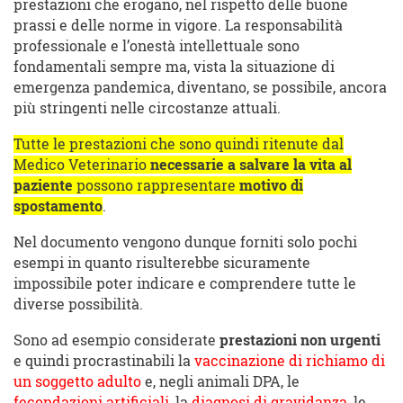
prestazioni che erogano, nel rispetto delle buone
prassi e delle norme in vigore. La responsabilità
professionale e l’onestà intellettuale sono
fondamentali sempre ma, vista la situazione di
emergenza pandemica, diventano, se possibile, ancora
più stringenti nelle circostanze attuali.
Tutte le prestazioni che sono quindi ritenute dal
Medico Veterinario
necessarie a salvare la vita al
paziente
possono rappresentare
motivo di
spostamento
.
Nel documento vengono dunque forniti solo pochi
esempi in quanto risulterebbe sicuramente
impossibile poter indicare e comprendere tutte le
diverse possibilità.
Sono ad esempio considerate
prestazioni non urgenti
e quindi procrastinabili la
vaccinazione di richiamo di
un soggetto adulto
e, negli animali DPA, le
fecondazioni artificiali
, la
diagnosi di gravidanza
, le