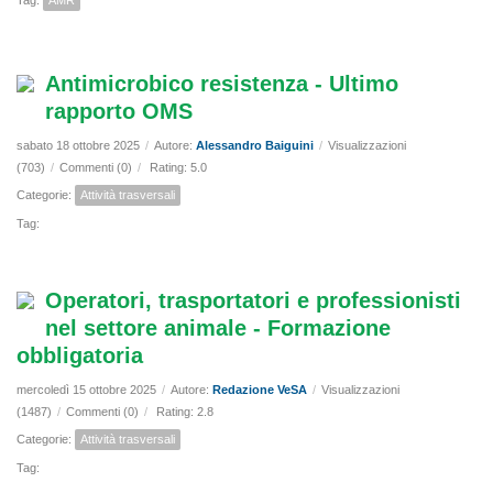
Tag:
AMR
Antimicrobico resistenza - Ultimo
rapporto OMS
sabato 18 ottobre 2025
/
Autore:
Alessandro Baiguini
/
Visualizzazioni
(703)
/
Commenti (0)
/
Rating: 5.0
Categorie:
Attività trasversali
Tag:
Operatori, trasportatori e professionisti
nel settore animale - Formazione
obbligatoria
mercoledì 15 ottobre 2025
/
Autore:
Redazione VeSA
/
Visualizzazioni
(1487)
/
Commenti (0)
/
Rating: 2.8
Categorie:
Attività trasversali
Tag: