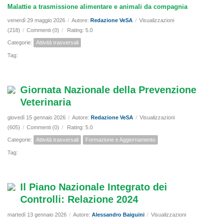
Malattie a trasmissione alimentare e animali da compagnia
venerdì 29 maggio 2026
/
Autore:
Redazione VeSA
/
Visualizzazioni
(218)
/
Commenti (0)
/
Rating: 5.0
Categorie:
Attività trasversali
Tag:
Giornata Nazionale della Prevenzione
Veterinaria
giovedì 15 gennaio 2026
/
Autore:
Redazione VeSA
/
Visualizzazioni
(605)
/
Commenti (0)
/
Rating: 5.0
Categorie:
Attività trasversali
Formazione e Aggiornamento
Tag:
Il Piano Nazionale Integrato dei
Controlli: Relazione 2024
martedì 13 gennaio 2026
/
Autore:
Alessandro Baiguini
/
Visualizzazioni