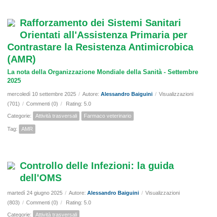
Rafforzamento dei Sistemi Sanitari
Orientati all'Assistenza Primaria per
Contrastare la Resistenza Antimicrobica
(AMR)
La nota della Organizzazione Mondiale della Sanità - Settembre
2025
mercoledì 10 settembre 2025
/
Autore:
Alessandro Baiguini
/
Visualizzazioni
(701)
/
Commenti (0)
/
Rating: 5.0
Categorie:
Attività trasversali
Farmaco veterinario
Tag:
AMR
Controllo delle Infezioni: la guida
dell'OMS
martedì 24 giugno 2025
/
Autore:
Alessandro Baiguini
/
Visualizzazioni
(803)
/
Commenti (0)
/
Rating: 5.0
Categorie:
Attività trasversali