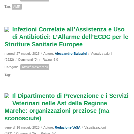
Tag:
AMR
Infezioni Correlate all’Assistenza e Uso
di Antibiotici: L’Allarme dell’ECDC per le
Strutture Sanitarie Europee
martedì 27 maggio 2025
/
Autore:
Alessandro Baiguini
/
Visualizzazioni
(2922)
/
Commenti (0)
/
Rating: 5.0
Categorie:
Attività trasversali
Tag:
Il Dipartimento di Prevenzione e i Servizi
Veterinari nelle Ast della Regione
Marche: organizzazioni preziose (ma
sconosciute)
venerdì 16 maggio 2025
/
Autore:
Redazione VeSA
/
Visualizzazioni
(823)
/
Commenti (0)
/
Rating: 5.0