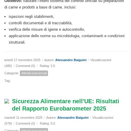
Obiettivo:
valutare l’intero sistema dei controlli ufficiali su preparazioni
di carne e prodotti a base di carne, inclusi:
ispezioni negli stabilimenti,
controlli documentali e di tracciabilità,
verifica delle misure di igiene e autocontrollo,
applicazione delle norme su microbiologia, contaminanti e condizioni
strutturali.
lunedì 17 novembre 2025
/
Autore:
Alessandro Baiguini
/
Visualizzazioni
(485)
/
Commenti (0)
/
Rating: 3.5
Categorie:
Attività trasversali
Tag:
Sicurezza Alimentare nell'UE: Risultati
del Rapporto Eurobarometer 2025
martedì 11 novembre 2025
/
Autore:
Alessandro Baiguini
/
Visualizzazioni
(578)
/
Commenti (0)
/
Rating: 5.0
Categorie:
Attività trasversali