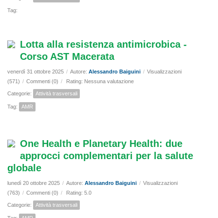
Tag:
Lotta alla resistenza antimicrobica -
Corso AST Macerata
venerdì 31 ottobre 2025
/
Autore:
Alessandro Baiguini
/
Visualizzazioni
(571)
/
Commenti (0)
/
Rating: Nessuna valutazione
Categorie:
Attività trasversali
Tag:
AMR
One Health e Planetary Health: due
approcci complementari per la salute
globale
lunedì 20 ottobre 2025
/
Autore:
Alessandro Baiguini
/
Visualizzazioni
(763)
/
Commenti (0)
/
Rating: 5.0
Categorie:
Attività trasversali