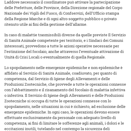
Laddove necessario il coordinatore può attivare la partecipazione
delle Prefetture, delle Province, della Direzione regionale del Corpo
Nazionale dei Vigili del Fuoco, di Confservizi, dell’Ufficio stampa
della Regione Marche e di ogni altro soggetto pubblico o privato
ritenuto utile ai fini della gestione dell’allarme.
In caso di malattie trasmissibili diverse da quelle previste Il Servizio
di Sanità Animale competente per territorio, e i Sindaci dei Comuni
interessati, provvedono a tutte le azioni operative necessarie per
l’estinzione del focolaio, anche attraverso l’eventuale attivazione di
Unità di Crisi Locali o eventualmente di quella Regionale.
Lo spopolamento nelle emergenze epidemiche e non epidemiche è
affidato al Servizio di Sanità Animale, coadiuvato, per quanto di
competenza, dal Servizio di Igiene degli Allevamenti e delle
Produzioni Zootecniche, che provvede a tutte le operazioni connesse
con l’abbattimento e il risanamento del focolaio di malattia infettiva
o infestiva. Il Servizio di Igiene degli Allevamenti e delle Produzioni
Zootecniche si occupa di tutte le operazioni connesse con lo
spopolamento, nelle situazioni in cui è richiesto, ad esclusione delle
emergenze epidemiche. In ogni caso, le operazioni devono essere
effettuate esclusivamente da personale con adeguato livello di
competenza, ai fini di limitare le sofferenze agli animali, i dolori e le
eccitazioni inutili, tutelando nel contempo la sicurezza deli