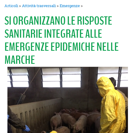
Articoli
>
Attività trasversali
>
Emergenze
>
SI ORGANIZZANO LE RISPOSTE
SANITARIE INTEGRATE ALLE
EMERGENZE EPIDEMICHE NELLE
MARCHE