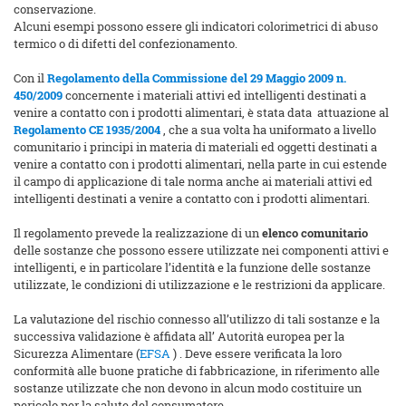
conservazione.
Alcuni esempi possono essere gli indicatori colorimetrici di abuso
termico o di difetti del confezionamento.
Con il
Regolamento della Commissione del 29 Maggio 2009 n.
450/2009
concernente i materiali attivi ed intelligenti destinati a
venire a contatto con i prodotti alimentari, è stata data attuazione al
Regolamento CE 1935/2004
, che a sua volta ha uniformato a livello
comunitario i principi in materia di materiali ed oggetti destinati a
venire a contatto con i prodotti alimentari, nella parte in cui estende
il campo di applicazione di tale norma anche ai materiali attivi ed
intelligenti destinati a venire a contatto con i prodotti alimentari.
Il regolamento prevede la realizzazione di un
elenco comunitario
delle sostanze che possono essere utilizzate nei componenti attivi e
intelligenti, e in particolare l’identità e la funzione delle sostanze
utilizzate, le condizioni di utilizzazione e le restrizioni da applicare.
La valutazione del rischio connesso all’utilizzo di tali sostanze e la
successiva validazione è affidata all’ Autorità europea per la
Sicurezza Alimentare (
EFSA
) . Deve essere verificata la loro
conformità alle buone pratiche di fabbricazione, in riferimento alle
sostanze utilizzate che non devono in alcun modo costituire un
pericolo per la salute del consumatore.