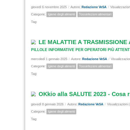
giovedì 6 novembre 2025
/
Autore:
Redazione VeSA
/
Visualizzazion
Categorie:
Igiene degli alimenti
Tossinfezioni alimentari
Tag:
LE MALATTIE A TRASMISSIONE 
PILLOLE INFORMATIVE PER OPERATORI PIÙ ATTENT
mercoledì 1 gennaio 2025
/
Autore:
Redazione VeSA
/
Visualizzazio
Categorie:
Igiene degli alimenti
Tossinfezioni alimentari
Tag:
OKkio alla SALUTE 2023 - Cosa r
giovedì 8 gennaio 2026
/
Autore:
Redazione VeSA
/
Visualizzazioni 
Categorie:
Igiene degli alimenti
Tag: