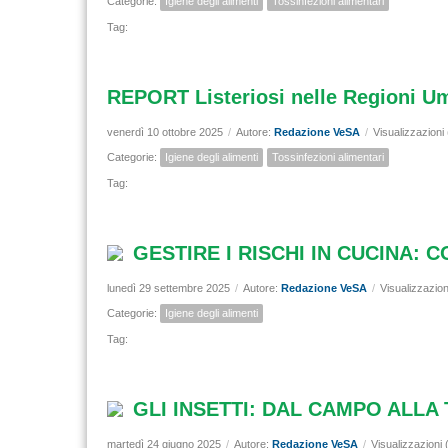
Categorie:
Igiene degli alimenti
Tossinfezioni alimentari
Tag:
REPORT Listeriosi nelle Regioni Umb
venerdì 10 ottobre 2025
/
Autore:
Redazione VeSA
/
Visualizzazioni
Categorie:
Igiene degli alimenti
Tossinfezioni alimentari
Tag:
GESTIRE I RISCHI IN CUCINA: 
lunedì 29 settembre 2025
/
Autore:
Redazione VeSA
/
Visualizzazion
Categorie:
Igiene degli alimenti
Tag:
GLI INSETTI: DAL CAMPO ALLA
martedì 24 giugno 2025
/
Autore:
Redazione VeSA
/
Visualizzazioni