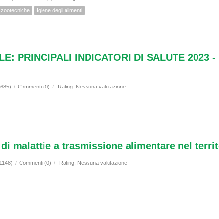
i zootecniche
Igiene degli alimenti
E: PRINCIPALI INDICATORI DI SALUTE 2023
(685)
/
Commenti (0)
/
Rating: Nessuna valutazione
i di malattie a trasmissione alimentare nel terr
(1148)
/
Commenti (0)
/
Rating: Nessuna valutazione