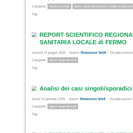
Categorie:
Sanità animale
Igiene degli allevamenti e delle produzion
Tag:
REPORT SCIENTIFICO REGIONAL
SANITARIA LOCALE di FERMO
venerdì 13 giugno 2025
/
Autore:
Redazione VeSA
/
Visualizzazioni 
Categorie:
Igiene degli alimenti
Tag:
Analisi dei casi singoli/sporadic
lunedì 13 gennaio 2025
/
Autore:
Redazione VeSA
/
Visualizzazioni 
Categorie:
Igiene degli alimenti
Tag: