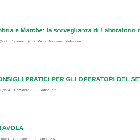
ria e Marche: la sorveglianza di Laboratorio n
 (508)
/
Commenti (0)
/
Rating: Nessuna valutazione
CONSIGLI PRATICI PER GLI OPERATORI DEL 
i (955)
/
Commenti (0)
/
Rating: 2.7
 TAVOLA
 (1684)
/
Commenti (0)
/
Rating: 5.0