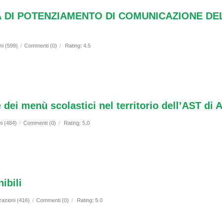
 DI POTENZIAMENTO DI COMUNICAZIONE DEL
ni (599)
/
Commenti (0)
/
Rating: 4.5
dei menù scolastici nel territorio dell’AST di 
ni (484)
/
Commenti (0)
/
Rating: 5.0
ibili
zazioni (416)
/
Commenti (0)
/
Rating: 5.0