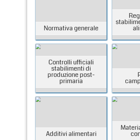
Reg
stabilime
Normativa generale
al
Controlli ufficiali
stabilimenti di
produzione post-
primaria
camp
Materia
Additivi alimentari
con