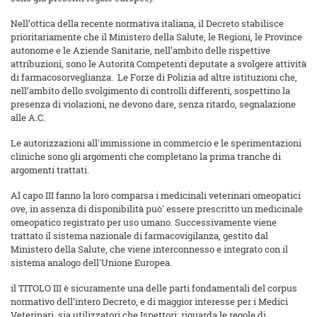
Nell’ottica della recente normativa italiana, il Decreto stabilisce
prioritariamente che il Ministero della Salute, le Regioni, le Province
autonome e le Aziende Sanitarie, nell’ambito delle rispettive
attribuzioni, sono le Autorità Competenti deputate a svolgere attività
di farmacosorveglianza. Le Forze di Polizia ad altre istituzioni che,
nell’ambito dello svolgimento di controlli differenti, sospettino la
presenza di violazioni, ne devono dare, senza ritardo, segnalazione
alle A.C.
Le autorizzazioni all'immissione in commercio e le sperimentazioni
cliniche sono gli argomenti che completano la prima tranche di
argomenti trattati.
Al capo III fanno la loro comparsa i medicinali veterinari omeopatici
ove, in assenza di disponibilità può' essere prescritto un medicinale
omeopatico registrato per uso umano. Successivamente viene
trattato il sistema nazionale di farmacovigilanza, gestito dal
Ministero della Salute, che viene interconnesso e integrato con il
sistema analogo dell'Unione Europea.
il TITOLO III è sicuramente una delle parti fondamentali del corpus
normativo dell’intero Decreto, e di maggior interesse per i Medici
Veterinari, sia utilizzatori che Ispettori: riguarda le regole di