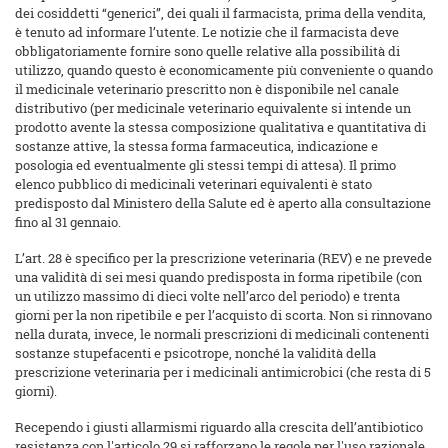
dei cosiddetti “generici”, dei quali il farmacista, prima della vendita,
è tenuto ad informare l’utente. Le notizie che il farmacista deve
obbligatoriamente fornire sono quelle relative alla possibilità di
utilizzo, quando questo è economicamente più conveniente o quando
il medicinale veterinario prescritto non è disponibile nel canale
distributivo (per medicinale veterinario equivalente si intende un
prodotto avente la stessa composizione qualitativa e quantitativa di
sostanze attive, la stessa forma farmaceutica, indicazione e
posologia ed eventualmente gli stessi tempi di attesa). Il primo
elenco pubblico di medicinali veterinari equivalenti è stato
predisposto dal Ministero della Salute ed è aperto alla consultazione
fino al 31 gennaio.
L’art. 28 è specifico per la prescrizione veterinaria (REV) e ne prevede
una validità di sei mesi quando predisposta in forma ripetibile (con
un utilizzo massimo di dieci volte nell’arco del periodo) e trenta
giorni per la non ripetibile e per l’acquisto di scorta. Non si rinnovano
nella durata, invece, le normali prescrizioni di medicinali contenenti
sostanze stupefacenti e psicotrope, nonché la validità della
prescrizione veterinaria per i medicinali antimicrobici (che resta di 5
giorni).
Recependo i giusti allarmismi riguardo alla crescita dell’antibiotico
resistenza con l'articolo 29 si rafforzano le regole per l'uso razionale