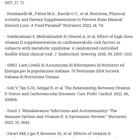
2017, 17, 71.
- Rondanelli M., Faliva M.A., Barrile G.C., et al. Nutrition, Physical
Activity, and Dietary Supplementation to Prevent Bone Mineral
Density Loss: A Food Pyramid” Nutrients 2022, 14, 74.
- Salekzamani S, Mehralizadeh H, Ghezel A, et al. Effect of high-dose
vitamin D supplementation on cardiometabolic risk factors in
subjects with metabolic syndrome: A randomized controlled
double-blind clinical trial. J. Endocrinol. Investig. 2016, 39, 1303–1313.
- SINU. Larn Livelli di Assunzione di Riferimento di Nutrienti ed
Energia per la popolazione italiana- IV Revisione 2014 Società
Italiana di Nutrizione Umana.
- Soh V, Tan SJX, Sehgal R, et al. The Relationship Between Vitamin
D Status and Cardiovascular Diseases. Curr. Probl. Cardiol. 2021, 46,
100836.
- Sunil J. Wimalawansa “Infections and Autoimmunity—The
Immune System and Vitamin D: A Systematic Review “ Nutrients
2023, 15, 3842.
- Swart KM, Lips P, Brouwer IA, et al. Effects of vitamin D