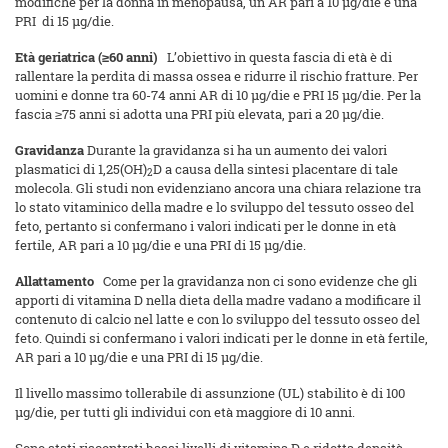
modifiche per la donna in menopausa, un AR pari a 10 µg/die e una
PRI di 15 µg/die.
Età geriatrica (≥60 anni)
L’obiettivo in questa fascia di età è di
rallentare la perdita di massa ossea e ridurre il rischio fratture. Per
uomini e donne tra 60-74 anni AR di 10 µg/die e PRI 15 µg/die. Per la
fascia ≥75 anni si adotta una PRI più elevata, pari a 20 µg/die.
Gravidanza
Durante la gravidanza si ha un aumento dei valori
plasmatici di 1,25(OH)
D a causa della sintesi placentare di tale
2
molecola. Gli studi non evidenziano ancora una chiara relazione tra
lo stato vitaminico della madre e lo sviluppo del tessuto osseo del
feto, pertanto si confermano i valori indicati per le donne in età
fertile, AR pari a 10 µg/die e una PRI di 15 µg/die.
Allattamento
Come per la gravidanza non ci sono evidenze che gli
apporti di vitamina D nella dieta della madre vadano a modificare il
contenuto di calcio nel latte e con lo sviluppo del tessuto osseo del
feto. Quindi si confermano i valori indicati per le donne in età fertile,
AR pari a 10 µg/die e una PRI di 15 µg/die.
Il livello massimo tollerabile di assunzione (UL) stabilito è di 100
µg/die, per tutti gli individui con età maggiore di 10 anni.
Sono stati riscontrati bassi livelli di vitamina D e ridotta densità