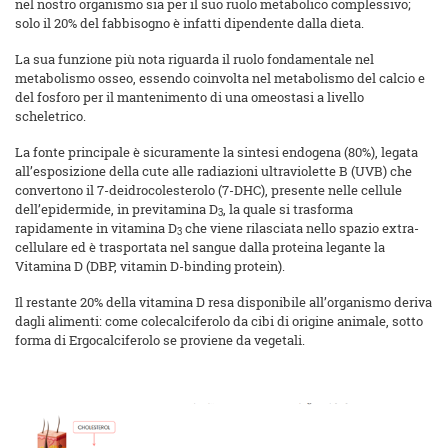
nel nostro organismo sia per il suo ruolo metabolico complessivo;
solo il 20% del fabbisogno è infatti dipendente dalla dieta.
La sua funzione più nota riguarda il ruolo fondamentale nel
metabolismo osseo, essendo coinvolta nel metabolismo del calcio e
del fosforo per il mantenimento di una omeostasi a livello
scheletrico.
La fonte principale è sicuramente la sintesi endogena (80%), legata
all’esposizione della cute alle radiazioni ultraviolette B (UVB) che
convertono il 7-deidrocolesterolo (7-DHC), presente nelle cellule
dell’epidermide, in previtamina D
, la quale si trasforma
3
rapidamente in vitamina D
che viene rilasciata nello spazio extra-
3
cellulare ed è trasportata nel sangue dalla proteina legante la
Vitamina D (DBP, vitamin D-binding protein).
Il restante 20% della vitamina D resa disponibile all’organismo deriva
dagli alimenti: come colecalciferolo da cibi di origine animale, sotto
forma di Ergocalciferolo se proviene da vegetali.