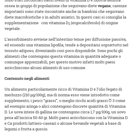
ossea in gruppi di popolazione che seguivano diete
vegane
; carenze
importanti sono state riscontrate anche in bambini che seguivano
diete macrobiotiche o in adulti asiatici. In questi casi si consiglia la
supplementazione con vitamina D
(ergocalciferolo) di origine
2
vegetale.
L’assorbimento avviene nell’intestino tenue per diffusione passiva,
ed essendo una vitamina lipofila, tende a depositarsi soprattutto nel
tessuto adiposo, diventando così poco disponibile. Sono pochi gli
alimenti che contengono questa vitamina in quantità adeguate o
comunque apprezzabili, per questo motivo infatti molti paesi
arricchiscono alcuni alimenti di uso comune.
Contenuto negli alimenti
Un alimento particolarmente ricco di Vitamina D è l’olio fegato di
merluzzo (210 µg/100g), ma di norma esso viene introdotto come
supplemento; i pesci “grassi”, o meglio ricchi acidi grassi Ʊ 3 come
ad esempio aringa o alici contengono discrete quantità di Vitamina
D. Le uova intere di gallina ne contengono circa 1,7 µg/100g, un uovo
pesa all’incirca 50-60 gr. Molti paesi arricchiscono con la Vitamina D
e Ca prodotti lattiero-caseari o alcune bevande vegetali a base di
legumi o frutta a guscio.