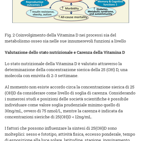
Fig. 2 Coinvolgimento della Vitamina D nei processi sia del
metabolismo osseo sia nelle sue innumerevoli funzioni a livello
Valutazione dello stato nutrizionale e Carenza della Vitamina D
Lo stato nutrizionale della Vitamina D è valutato attraverso la
determinazione della concentrazione sierica della 25 (OH) D, una
molecola con emivita di 2-3 settimane.
Al momento non esiste accordo circa la concentrazione sierica di 25
(OH)D da considerare come livello di soglia di carenza. Considerando
i numerosi studi e posizioni delle società scientifiche è possibile
individuare come valore soglia prudenziale minimo quello di
30ng/mL, ovvero di 75 nmol/L, mentre la carenza è indicata da
concentrazioni sieriche di 25(OH)D < 12ng/mL.
I fattori che possono influenzare la sintesi di 25(OH)D sono
molteplici: sesso e fototipo, attività fisica, eccesso ponderale, tempo
di esposizione alla luce solare, latitudine, stagione, inquinamento,