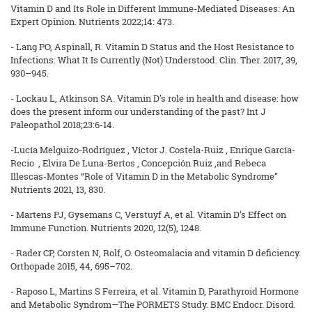
Vitamin D and Its Role in Different Immune-Mediated Diseases: An
Expert Opinion. Nutrients 2022;14: 473.
- Lang PO, Aspinall, R. Vitamin D Status and the Host Resistance to
Infections: What It Is Currently (Not) Understood. Clin. Ther. 2017, 39,
930–945.
- Lockau L, Atkinson SA. Vitamin D’s role in health and disease: how
does the present inform our understanding of the past? Int J
Paleopathol 2018;23:6-14.
-Lucía Melguizo-Rodríguez , Víctor J. Costela-Ruiz , Enrique García-
Recio , Elvira De Luna-Bertos , Concepción Ruiz ,and Rebeca
Illescas-Montes “Role of Vitamin D in the Metabolic Syndrome”
Nutrients 2021, 13, 830.
- Martens PJ, Gysemans C, Verstuyf A, et al. Vitamin D’s Effect on
Immune Function. Nutrients 2020, 12(5), 1248.
- Rader CP, Corsten N, Rolf, O. Osteomalacia and vitamin D deficiency.
Orthopade 2015, 44, 695–702.
- Raposo L, Martins S Ferreira, et al. Vitamin D, Parathyroid Hormone
and Metabolic Syndrom—The PORMETS Study. BMC Endocr. Disord.