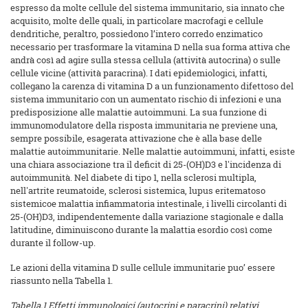
espresso da molte cellule del sistema immunitario, sia innato che
acquisito, molte delle quali, in particolare macrofagi e cellule
dendritiche, peraltro, possiedono l’intero corredo enzimatico
necessario per trasformare la vitamina D nella sua forma attiva che
andrà così ad agire sulla stessa cellula (attività autocrina) o sulle
cellule vicine (attività paracrina). I dati epidemiologici, infatti,
collegano la carenza di vitamina D a un funzionamento difettoso del
sistema immunitario con un aumentato rischio di infezioni e una
predisposizione alle malattie autoimmuni. La sua funzione di
immunomodulatore della risposta immunitaria ne previene una,
sempre possibile, esagerata attivazione che è alla base delle
malattie autoimmunitarie. Nelle malattie autoimmuni, infatti, esiste
una chiara associazione tra il deficit di 25-(OH)D3 e l'incidenza di
autoimmunità. Nel diabete di tipo 1, nella sclerosi multipla,
nell'artrite reumatoide, sclerosi sistemica, lupus eritematoso
sistemicoe malattia infiammatoria intestinale, i livelli circolanti di
25-(OH)D3, indipendentemente dalla variazione stagionale e dalla
latitudine, diminuiscono durante la malattia esordio così come
durante il follow-up.
Le azioni della vitamina D sulle cellule immunitarie puo’ essere
riassunto nella Tabella 1.
Tabella.1 Effetti immunologici (autocrini e paracrini) relativi