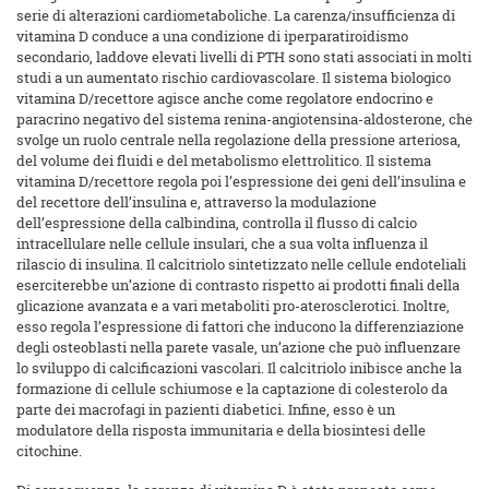
serie di alterazioni cardiometaboliche. La carenza/insufficienza di
vitamina D conduce a una condizione di iperparatiroidismo
secondario, laddove elevati livelli di PTH sono stati associati in molti
studi a un aumentato rischio cardiovascolare. Il sistema biologico
vitamina D/recettore agisce anche come regolatore endocrino e
paracrino negativo del sistema renina-angiotensina-aldosterone, che
svolge un ruolo centrale nella regolazione della pressione arteriosa,
del volume dei fluidi e del metabolismo elettrolitico. Il sistema
vitamina D/recettore regola poi l’espressione dei geni dell’insulina e
del recettore dell’insulina e, attraverso la modulazione
dell’espressione della calbindina, controlla il flusso di calcio
intracellulare nelle cellule insulari, che a sua volta influenza il
rilascio di insulina. Il calcitriolo sintetizzato nelle cellule endoteliali
eserciterebbe un’azione di contrasto rispetto ai prodotti finali della
glicazione avanzata e a vari metaboliti pro-aterosclerotici. Inoltre,
esso regola l’espressione di fattori che inducono la differenziazione
degli osteoblasti nella parete vasale, un’azione che può influenzare
lo sviluppo di calcificazioni vascolari. Il calcitriolo inibisce anche la
formazione di cellule schiumose e la captazione di colesterolo da
parte dei macrofagi in pazienti diabetici. Infine, esso è un
modulatore della risposta immunitaria e della biosintesi delle
citochine.