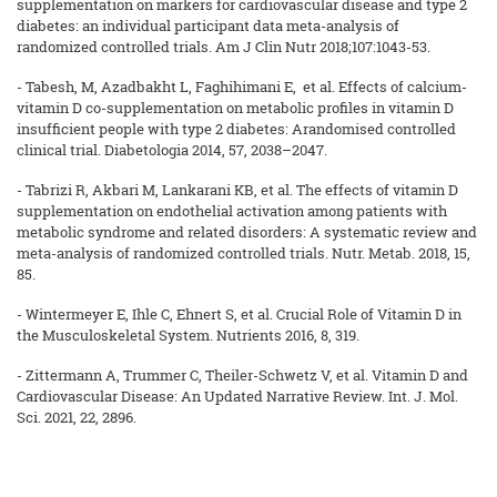
supplementation on markers for cardiovascular disease and type 2
diabetes: an individual participant data meta-analysis of
randomized controlled trials. Am J Clin Nutr 2018;107:1043-53.
- Tabesh, M, Azadbakht L, Faghihimani E, et al. Effects of calcium-
vitamin D co-supplementation on metabolic profiles in vitamin D
insufficient people with type 2 diabetes: Arandomised controlled
clinical trial. Diabetologia 2014, 57, 2038–2047.
- Tabrizi R, Akbari M, Lankarani KB, et al. The effects of vitamin D
supplementation on endothelial activation among patients with
metabolic syndrome and related disorders: A systematic review and
meta-analysis of randomized controlled trials. Nutr. Metab. 2018, 15,
85.
- Wintermeyer E, Ihle C, Ehnert S, et al. Crucial Role of Vitamin D in
the Musculoskeletal System. Nutrients 2016, 8, 319.
- Zittermann A, Trummer C, Theiler-Schwetz V, et al. Vitamin D and
Cardiovascular Disease: An Updated Narrative Review. Int. J. Mol.
Sci. 2021, 22, 2896.