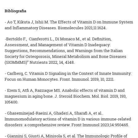
Bibliografia
- Ao T, Kikuta J, Ishii M. The Effects of Vitamin D on Immune System
and Inflammatory Diseases. Biomolecules 2021;11:1624.
-Bertoldo F., Cianferotti L., Di Monaco M., et al. Definition,
Assessment, and Management of Vitamin D Inadequacy:
Suggestions, Recommendations, and Warnings from the Italian
Society for Osteoporosis, Mineral Metabolism and Bone Diseases
(SIOMMMS)” Nutrients 2022, 14, 4148.
- Carlberg, C. Vitamin D Signaling in the Context of Innate Immunity:
Focus on Human Monocytes. Front. Immunol. 2019, 10, 2211.
- Erem S, Atfi A, Razzaque MS. Anabolic effects of vitamin D and
magnesium in aging bone. J. Steroid Biochem. Mol. Biol. 2019, 193,
105400.
- Ghaseminejad-Raeini A, Ghaderi A, Sharafi A, et al..
Immunomodulatory actions of vitamin D in various immune-related
disorders: a comprehensive review. Front Immunol 2023;14:950465.
- Giannini S, Giusti A, Minisola S, et al. The Immunologic Profile of