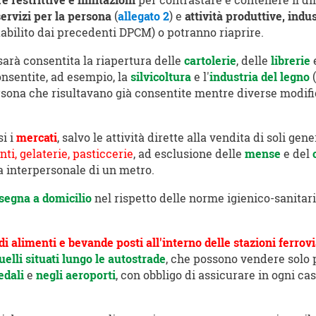
e restrittive e limitazioni
per contrastare e contenere il di
servizi per la persona
(
allegato 2
) e
attività
produttive, indu
abilito dai precedenti DPCM) o potranno riaprire.
 sarà consentita la riapertura delle
cartolerie
, delle
librerie
onsentite, ad esempio, la
silvicoltura
e l'
industria del legno
ersona che risultavano già consentite mentre diverse modifi
si i
mercati
, salvo le attività dirette alla vendita di soli gen
anti, gelaterie, pasticcerie
, ad esclusione delle
mense
e del
a interpersonale di un metro.
segna a domicilio
nel rispetto delle norme igienico-sanitari
 alimenti e bevande posti all'interno delle stazioni ferrovia
uelli situati
lungo le autostrade
, che possono vendere solo 
edali
e
negli aeroporti
, con obbligo di assicurare in ogni cas