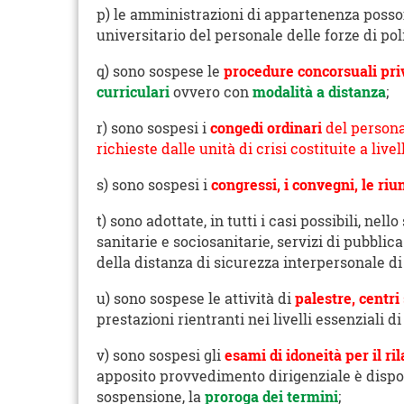
p) le amministrazioni di appartenenza posson
universitario del personale delle forze di pol
q) sono sospese le
procedure concorsuali pri
curriculari
ovvero con
modalità a distanza
;
r) sono sospesi i
congedi ordinari
del personal
richieste dalle unità di crisi costituite a live
s) sono sospesi i
congressi, i convegni, le riun
t) sono adottate, in tutti i casi possibili, nel
sanitarie e sociosanitarie, servizi di pubbli
della distanza di sicurezza interpersonale di
u) sono sospese le attività di
palestre, centri
prestazioni rientranti nei livelli essenziali d
v) sono sospesi gli
esami di idoneità per il ri
apposito provvedimento dirigenziale è dispos
sospensione, la
proroga dei termini
;