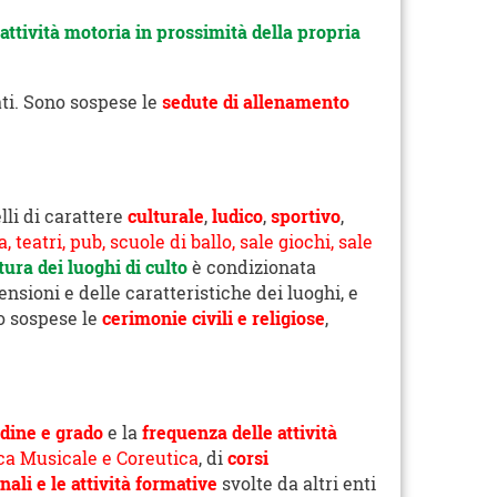
ttività motoria in prossimità della propria
ati. Sono sospese le
sedute di allenamento
lli di carattere
culturale
,
ludico
,
sportivo
,
 teatri, pub, scuole di ballo, sale giochi, sale
ura dei luoghi di culto
è condizionata
sioni e delle caratteristiche dei luoghi, e
no sospese le
cerimonie civili e religiose
,
rdine e grado
e la
frequenza delle attività
ica Musicale e Coreutica
, di
corsi
nali e le attività formative
svolte da altri enti