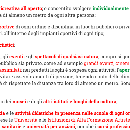
ricreativa all'aperto
; è consentito svolgere
individualmente a
za di almeno un metro da ogni altra persona;
portive
di ogni ordine e disciplina, in luoghi pubblici o priv
, all'interno degli impianti sportivi di ogni tipo;
iistici
;
e
, gli
eventi
e gli
spettacoli di qualsiasi natura
, compresi que
ia pubblico sia privato, come ad esempio
grandi eventi, cinema,
assimilati
; nei predetti luoghi è sospesa ogni attività; l'
apert
evitare assembramenti di persone, tenendo conto delle dimen
ità di rispettare la distanza tra loro di almeno un metro. So
co dei
musei
e degli
altri istituti e luoghi della cultura
;
zia
e le
attività didattiche in presenza nelle scuole di ogni o
rese le
Università
e le
Istituzioni di Alta Formazione Artist
i sanitarie
e
università per anziani
, nonché i
corsi professio