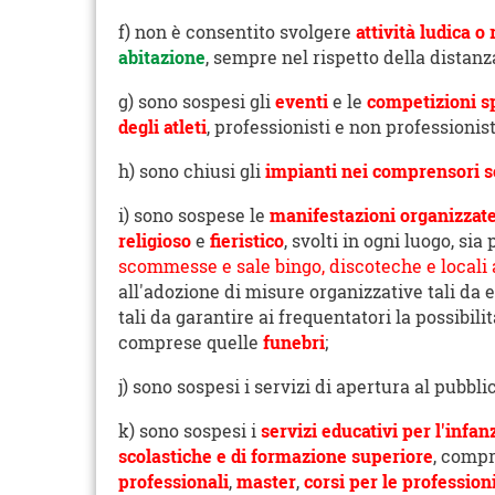
f) non è consentito svolgere
attività ludica o 
abitazione
, sempre nel rispetto della distan
g) sono sospesi gli
eventi
e le
competizioni s
degli atleti
, professionisti e non professionisti
h) sono chiusi gli
impianti nei comprensori sc
i) sono sospese le
manifestazioni organizzat
religioso
e
fieristico
, svolti in ogni luogo, s
scommesse e sale bingo, discoteche e locali 
all'adozione di misure organizzative tali da 
tali da garantire ai frequentatori la possibil
comprese quelle
funebri
;
j) sono sospesi i servizi di apertura al pubbli
k) sono sospesi i
servizi educativi per l'infan
scolastiche e di formazione superiore
, comp
professionali
,
master
,
corsi per le profession