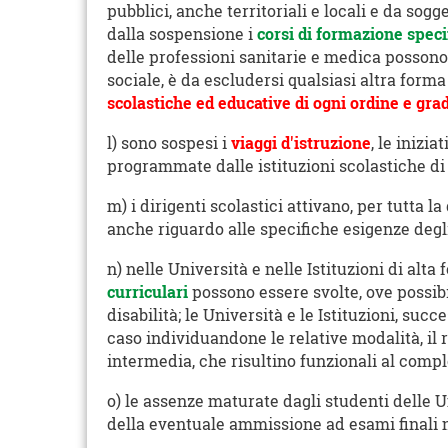
pubblici, anche territoriali e locali e da sogg
dalla sospensione i
corsi di formazione speci
delle professioni sanitarie e medica posson
sociale, è da escludersi qualsiasi altra form
scolastiche ed educative di ogni ordine e gra
l) sono sospesi i
viaggi d'istruzione
, le iniziat
programmate dalle istituzioni scolastiche di
m) i dirigenti scolastici attivano, per tutta 
anche riguardo alle specifiche esigenze degli
n) nelle Università e nelle Istituzioni di alt
curriculari
possono essere svolte, ove possib
disabilità; le Università e le Istituzioni, su
caso individuandone le relative modalità, il r
intermedia, che risultino funzionali al comp
o) le assenze maturate dagli studenti delle U
della eventuale ammissione ad esami finali né 