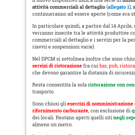
Il nuovo dispositivo indica una serie di
misur
attività commerciali al dettaglio
(
allegato 1
),
continueranno ad essere aperte (come era st
In particolare quindi, a partire dal 14 Aprile,
verranno inserite tra le attività produttive c
commerciali al dettaglio e i servizi per la p
riavvii e sospensioni varie).
Nel DPCM si sottolinea inoltre che sono chiu
servizi di ristorazione
fra cui
bar, pub, ristor
che devono garantire la distanza di sicurezz
Resta consentita la sola
ristorazione con con
trasporto.
Sono chiusi gli
esercizi di somministrazione di
rifornimento carburante
, con esclusione di
q
dei locali. Restano aperti quelli siti
negli osp
almeno un metro.