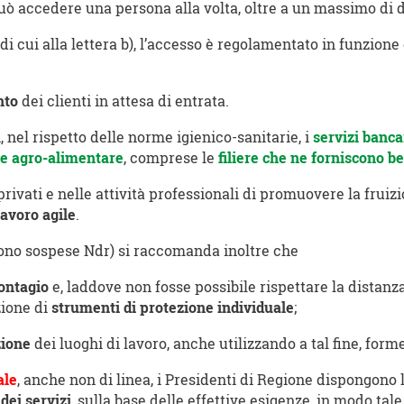
può accedere una persona alla volta, oltre a un massimo di 
di cui alla lettera b), l’accesso è regolamentato in funzione
nto
dei clienti in attesa di entrata.
 nel rispetto delle norme igienico-sanitarie, i
servizi banca
e agro-alimentare
, comprese le
filiere che ne forniscono be
rivati e nelle attività professionali di promuovere la fruiz
lavoro agile
.
ono sospese Ndr) si raccomanda inoltre che
contagio
e, laddove non fosse possibile rispettare la distan
zione di
strumenti di protezione individuale
;
zione
dei luoghi di lavoro, anche utilizzando a tal fine, form
ale
, anche non di linea, i Presidenti di Regione dispongono
dei servizi
, sulla base delle effettive esigenze, in modo ta