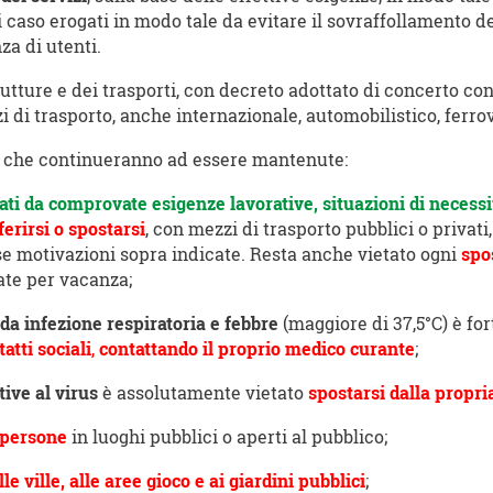
i caso erogati in modo tale da evitare il sovraffollamento de
za di utenti.
trutture e dei trasporti, con decreto adottato di concerto co
zi di trasporto, anche internazionale, automobilistico, ferro
ve che continueranno ad essere mantenute:
ti da comprovate esigenze lavorative, situazioni di necessit
ferirsi o spostarsi
, con mezzi di trasporto pubblici o privati,
sse motivazioni sopra indicate. Resta anche vietato ogni
spo
ate per vacanza;
a infezione respiratoria e febbre
(maggiore di 37,5°C) è f
atti sociali
,
contattando il proprio medico curante
;
ive al virus
è assolutamente vietato
spostarsi dalla propri
 persone
in luoghi pubblici o aperti al pubblico;
le ville, alle aree gioco e ai giardini pubblici
;