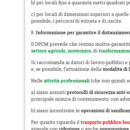
b) per locali fino a quaranta metri quadrati 
c) per locali di dimensioni superiori a quelle 
possibile, i percorsi di entrata e di uscita.
8.
Informazione per garantire il distanziame
Il DPCM prevede che restino inoltre garantiti,
settore agricolo
,
zootecnico
, di
trasformazion
Si raccomanda ai datori di lavoro pubblici e p
e, se possibile, l’attuazione della
modalità di 
Nelle
attività professionali
(che non quindi s
a) siano assunti
protocolli di sicurezza anti-
principale misura di contenimento, con ado
b) siano incentivate le
operazioni di sanifica
Per quanto riguarda il
trasporto pubblico loc
aziende con
riduzione
o anche
soppressione 