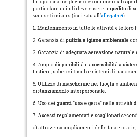
In ogni caso negli esercizi commerciali apert
particolare quindi deve essere
impedito di so
seguenti misure (indicate all'
allegato 5
):
1. Mantenimento in tutte le attività e le loro 
2. Garanzia di
pulizia e igiene ambientale
con
3. Garanzia di
adeguata aereazione naturale e
4. Ampia
disponibilità e accessibilità a siste
tastiere, schermi touch e sistemi di pagamen
5. Utilizzo di
mascherine
nei luoghi o ambient
distanziamento interpersonale.
6. Uso dei
guanti
“usa e getta” nelle attività 
7.
Accessi regolamentati e scaglionati
secondo
a) attraverso ampliamenti delle fasce orarie;