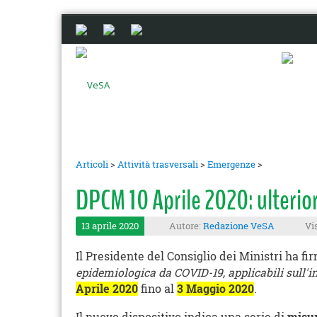
Articoli
>
Attività trasversali
>
Emergenze
>
DPCM 10 Aprile 2020: ulterio
13 aprile 2020
Autore:
Redazione VeSA
Vi
Il Presidente del Consiglio dei Ministri ha fi
epidemiologica da COVID-19, applicabili sull'in
Aprile 2020
fino al
3 Maggio 2020
.