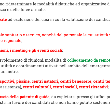
o rideterminare le modalità didattiche ed organizzative dei
izia e delle forze armate;
vate
ad esclusione dei casi in cui la valutazione dei candid
e sanitario e tecnico, nonché del personale le cui attività s
llo regionale
;
ioni, i meeting e gli eventi sociali
;
lo svolgimento di riunioni, modalità di
collegamento da remo
ca utilità e coordinamenti attivati nell'ambito dell'emerge
 un metro;
 sportivi, piscine, centri natatori, centri benessere, centri t
i assistenza),
centri culturali, centri sociali, centri ricreativi
;
lascio della patente di guida
, da espletarsi presso gli uffici 
ta, in favore dei candidati che non hanno potuto sostenere