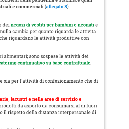
ffondersi della pandemia e stabilisce quali
striali e commerciali
(
allegato 3
)
e dei
negozi di vestiti per bambini e neonati
e
(nulla cambia per quanto riguarda le attività
che riguardano le attività produttive con
eri alimentari; sono sospese le attività dei
catering continuativo su base contrattuale
,
e sia per l'attività di confezionamento che di
rie, lacustri e nelle aree di servizio e
prodotti da asporto da consumarsi al di fuori
o il rispetto della distanza interpersonale di