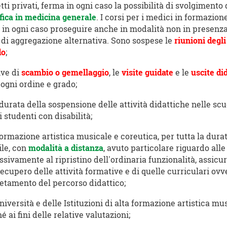
etti privati, ferma in ogni caso la possibilità di svolgimento
fica in medicina generale
. I corsi per i medici in formazione
o in ogni caso proseguire anche in modalità non in presenz
a di aggregazione alternativa. Sono sospese le
riunioni degli
do
;
ive di
scambio o gemellaggio
, le
visite guidate
e le
uscite di
 ogni ordine e grado;
la durata della sospensione delle attività didattiche nelle sc
 studenti con disabilità;
a formazione artistica musicale e coreutica, per tutta la dur
ile, con
modalità a distanza
, avuto particolare riguardo all
ccessivamente al ripristino dell'ordinaria funzionalità, assic
ecupero delle attività formative e di quelle curriculari ovve
letamento del percorso didattico;
niversità e delle Istituzioni di alta formazione artistica m
ai fini delle relative valutazioni;