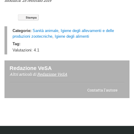
modifica: 25 febbraio 2019
Stampa
Categorie:
Sanità animale
,
Igiene degli allevamenti e delle
produzioni zootecniche
,
Igiene degli alimenti
Tag:
Valutazioni:
4.1
Redazione VeSA
Altri articoli di
Redazione VeSA
Contatta l'autore