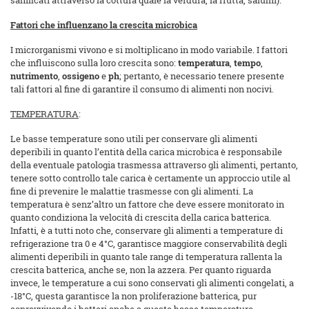
sanificati attraverso la cottura quale la verdura, la frutta, salumi).
Fattori che influenzano la crescita microbica
I microrganismi vivono e si moltiplicano in modo variabile. I fattori
che influiscono sulla loro crescita sono:
temperatura
,
tempo
,
nutrimento
,
ossigeno
e
ph
; pertanto, è necessario tenere presente
tali fattori al fine di garantire il consumo di alimenti non nocivi.
TEMPERATURA
:
Le basse temperature sono utili per conservare gli alimenti
deperibili in quanto l’entità della carica microbica è responsabile
della eventuale patologia trasmessa attraverso gli alimenti, pertanto,
tenere sotto controllo tale carica è certamente un approccio utile al
fine di prevenire le malattie trasmesse con gli alimenti. La
temperatura è senz’altro un fattore che deve essere monitorato in
quanto condiziona la velocità di crescita della carica batterica.
Infatti, è a tutti noto che, conservare gli alimenti a temperature di
refrigerazione tra 0 e 4°C, garantisce maggiore conservabilità degli
alimenti deperibili in quanto tale range di temperatura rallenta la
crescita batterica, anche se, non la azzera. Per quanto riguarda
invece, le temperature a cui sono conservati gli alimenti congelati, a
-18°C, questa garantisce la non proliferazione batterica, pur