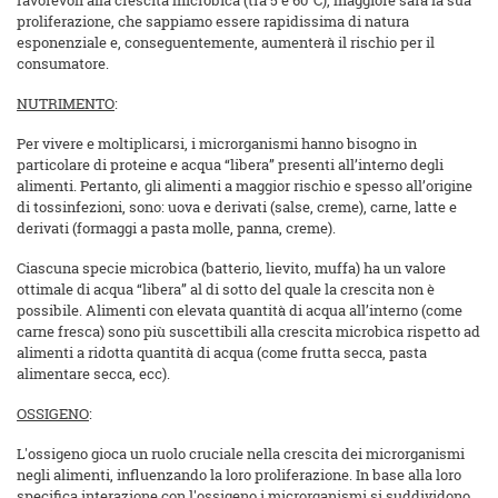
favorevoli alla crescita microbica (tra 5 e 60°C), maggiore sarà la sua
proliferazione, che sappiamo essere rapidissima di natura
esponenziale e, conseguentemente, aumenterà il rischio per il
consumatore.
NUTRIMENTO
:
Per vivere e moltiplicarsi, i microrganismi hanno bisogno in
particolare di proteine e acqua “libera” presenti all’interno degli
alimenti. Pertanto, gli alimenti a maggior rischio e spesso all’origine
di tossinfezioni, sono: uova e derivati (salse, creme), carne, latte e
derivati (formaggi a pasta molle, panna, creme).
Ciascuna specie microbica (batterio, lievito, muffa) ha un valore
ottimale di acqua “libera” al di sotto del quale la crescita non è
possibile. Alimenti con elevata quantità di acqua all’interno (come
carne fresca) sono più suscettibili alla crescita microbica rispetto ad
alimenti a ridotta quantità di acqua (come frutta secca, pasta
alimentare secca, ecc).
OSSIGENO
:
L'ossigeno gioca un ruolo cruciale nella crescita dei microrganismi
negli alimenti, influenzando la loro proliferazione. In base alla loro
specifica interazione con l'ossigeno i microrganismi si suddividono