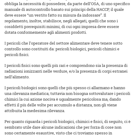
obbliga la necessità di possedere, da parte dell’OSA, di uno specifico
manuale di autocontrollo basato sui principi della HACCP, il quale
deve essere “un vestito fatto su misura da indossare”. Il
regolamento, inoltre, stabilisce, negli allegati, quelli che sono i
cosiddetti prerequisiti minimi, di cui ogni impresa deve essere
dotata conformemente agli alimenti prodotti.
I pericoli che l’operatore del settore alimentare deve tenere sotto
controllo sono costituiti da: pericoli biologici, pericoli chimici e
pericoli fisici.
I pericoli fisici sono quelli più rari e comprendono sia la presenza di
radiazioni ionizzanti nelle verdure, e/o la presenza di corpi estranei
nell’alimento.
I pericoli biologici sono quelli che più spesso ci allarmano e hanno
una rilevanza mediatica; tuttavia non bisogna sottovalutare i pericoli
chimici la cui azione nociva è ugualmente pericolosa ma, dando
effetti il più delle volte per accumulo a distanza, non gli viene
attribuita la medesima rilevanza.
Per quanto riguarda i pericoli biologici, chimici e fisici, di seguito, ci è
sembrato utile dare alcune indicazioni che per forza di cose non
sono certamente esaustive, visto che ci troviamo spesso in