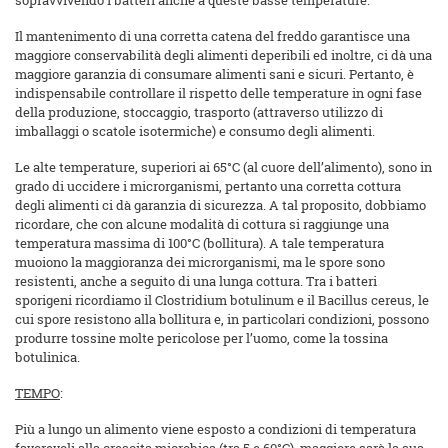
sopravvivendo i batteri anche a queste basse temperature.
Il mantenimento di una corretta catena del freddo garantisce una
maggiore conservabilità degli alimenti deperibili ed inoltre, ci dà una
maggiore garanzia di consumare alimenti sani e sicuri. Pertanto, è
indispensabile controllare il rispetto delle temperature in ogni fase
della produzione, stoccaggio, trasporto (attraverso utilizzo di
imballaggi o scatole isotermiche) e consumo degli alimenti.
Le alte temperature, superiori ai 65°C (al cuore dell’alimento), sono in
grado di uccidere i microrganismi, pertanto una corretta cottura
degli alimenti ci dà garanzia di sicurezza. A tal proposito, dobbiamo
ricordare, che con alcune modalità di cottura si raggiunge una
temperatura massima di 100°C (bollitura). A tale temperatura
muoiono la maggioranza dei microrganismi, ma le spore sono
resistenti, anche a seguito di una lunga cottura. Tra i batteri
sporigeni ricordiamo il Clostridium botulinum e il Bacillus cereus, le
cui spore resistono alla bollitura e, in particolari condizioni, possono
produrre tossine molte pericolose per l’uomo, come la tossina
botulinica.
TEMPO
:
Più a lungo un alimento viene esposto a condizioni di temperatura