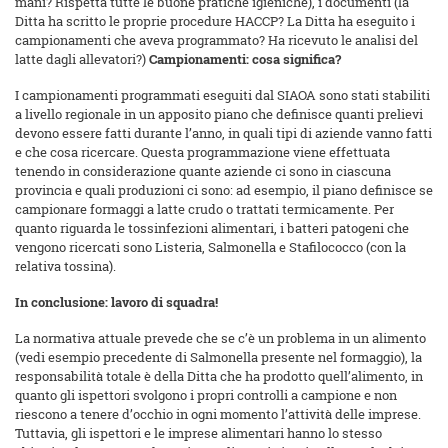
mani? Rispetta tutte le buone pratiche igieniche), i documenti (la
Ditta ha scritto le proprie procedure HACCP? La Ditta ha eseguito i
campionamenti che aveva programmato? Ha ricevuto le analisi del
latte dagli allevatori?)
Campionamenti: cosa significa?
I campionamenti programmati eseguiti dal SIAOA sono stati stabiliti
a livello regionale in un apposito piano che definisce quanti prelievi
devono essere fatti durante l’anno, in quali tipi di aziende vanno fatti
e che cosa ricercare. Questa programmazione viene effettuata
tenendo in considerazione quante aziende ci sono in ciascuna
provincia e quali produzioni ci sono: ad esempio, il piano definisce se
campionare formaggi a latte crudo o trattati termicamente. Per
quanto riguarda le tossinfezioni alimentari, i batteri patogeni che
vengono ricercati sono Listeria, Salmonella e Stafilococco (con la
relativa tossina).
In conclusione: lavoro di squadra!
La normativa attuale prevede che se c’è un problema in un alimento
(vedi esempio precedente di Salmonella presente nel formaggio), la
responsabilità totale è della Ditta che ha prodotto quell’alimento, in
quanto gli ispettori svolgono i propri controlli a campione e non
riescono a tenere d’occhio in ogni momento l’attività delle imprese.
Tuttavia, gli ispettori e le imprese alimentari hanno lo stesso