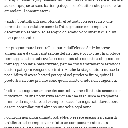
- campionamenti (si prelevano alimenti per farli analizzare e cercare,
ad esempio, se ci sono batteri patogeni, cioè batteri che possono far
ammalare il consumatore)
- audit (controlli più approfonditi, effettuati con preavviso, che
permettono di valutare come la Ditta gestisce nel tempo un
determinato aspetto, ad esempio chiedendo documenti di alcuni
mesi precedenti).
Per programmare i controlli si parte dall’elenco delle imprese
alimentari e da una valutazione del rischio: è ovvio che chi produce
formaggi a latte crudo avrà dei rischi più alti rispetto a chi produce
formaggi con latte pastorizzato, perché con il trattamento termico i
batteri patogeni vengono distrutti. Anche la stagionatura riduce la
possibilità di avere batteri patogeni nel prodotto finito, quindi i
prodotti a rischio più alto sono quelli a latte crudo non stagionati.
Inoltre, la programmazione dei controlli viene effettuata secondo le
indicazioni di una normativa regionale che stabilisce le frequenze
minime da rispettare; ad esempio, i caseifici registrati dovrebbero
essere controllati tutti almeno una volta ogni anno.
I controlli non programmati potrebbero essere eseguiti a causa di
un’allerta: ad esempio, viene fatto un campionamento su un