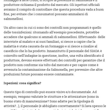
formaggio a latte crudo, si scopre la presenza di Salmonella e il
produttore richiama il prodotto dal mercato. Gli ispettori ufficiali
avranno il compito di controllare che questa procedura vada a buon
fine, per evitare che i consumatori possano ammalarsi di
salmonellosi.
Un altro caso in cui ci sono dei controlli non programmati è quello
delle tossinfezioni: ritornando all’esempio precedente, potrebbe
accadere che qualcuno si ammali di salmonellosi. Effettuando delle
interviste al malato e ai suoi familiari, si riesce a capire che la
malattia è stata causata da un formaggio e si riesce a risalire al
caseificio che lo ha prodotto. Innanzitutto il personale del SIAOA è
coinvolto nell’indagine in questione, inoltre, una volta identificato il
produttore, devono essere effettuati dei controlli per garantire che il
prodotto non conforme sia tolto dal mercato e per capire come è
avvenuta la contaminazione da Salmonella, per prevenire che altre
produzioni future possano essere contaminate.
Ispezioni: cosa significa?
Questo tipo di controllo può essere visivo e/o documentale. Ad
esempio, vengono valutate le strutture e le attrezzature (sono in
buono stato di manutenzione? Sono adatte per la tipologia di
attività?...), il personale (è abbigliato correttamente? Si lava spesso le