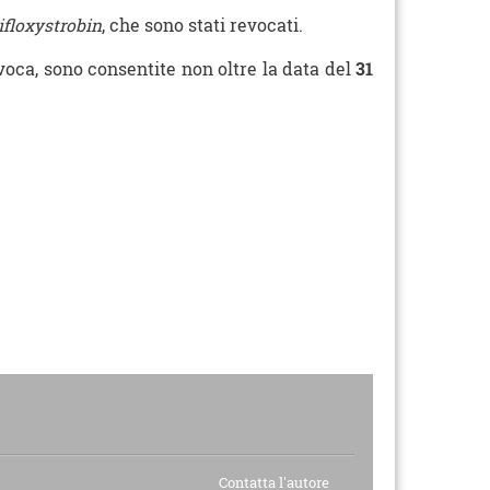
rifloxystrobin
, che sono stati revocati.
evoca, sono consentite non oltre la data del
31
Contatta l'autore