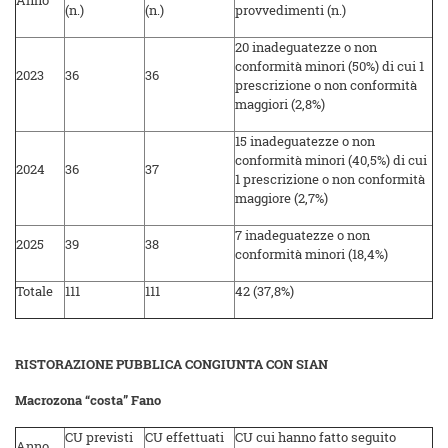
Anno
(n.)
(n.)
provvedimenti (n.)
20 inadeguatezze o non
conformità minori (50%) di cui 1
2023
36
36
prescrizione o non conformità
maggiori (2,8%)
15 inadeguatezze o non
conformità minori (40,5%) di cui
2024
36
37
1 prescrizione o non conformità
maggiore (2,7%)
7 inadeguatezze o non
2025
39
38
conformità minori (18,4%)
Totale
111
111
42 (37,8%)
RISTORAZIONE PUBBLICA CONGIUNTA CON SIAN
Macrozona “costa” Fano
CU previsti
CU effettuati
CU cui hanno fatto seguito
Anno