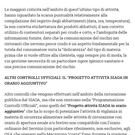
Le maggiori criticità nell’ambito di quest’ultimo tipo di attività,
hanno riguardato la scarsa puntualità relativamente alla
compilazione del registro degli abbattimenti (data, ora, temperatura),
la non corretta etichettatura dei prodotti abbattuti, il non corretto
utilizzo di contenitori separati per crudo e cotto, e l’ambiguità delle
informazioni fornite, dato che la comunicazione del rischio nei
ristoranti che servono pesce crudo è un aspetto fondamentale per la
tutela del consumatore vista la “delicatezza” del tipo di materia
prima che si vuole offrire alla clientela, oggi sempre più di moda, la
cui gestione necessita di un particolare rigore igienico sanitario e
una precisa comunicazione del rischio.
ALTRI CONTROLLI UFFICIALI: IL
“
PROGETTO ATTIVITÀ SIAOA IN
ORARIO AGGIUNTIVO
”
Altri controlli che vengono effettuati nell’ambito della ristorazione
pubblica dal SIAOA, ma che non rientrano nella “Programmazione
Controlli Ufficiali”, sono quelli del “
Progetto attività SIAOA in orario
aggiuntivo
” che ha lo scopo di potenziare l’attività di vigilanza in
materia di sicurezza alimentare nelle attività di ristorazione con
orario di apertura serale e/o festivo non compatibile con l’orario
ordinario del Servizio (con particolare riferimento, non esclusivo, agli
OSA che operano nella Macrozona “costa“ Fano durante la stagione