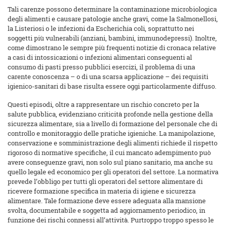
Tali carenze possono determinare la contaminazione microbiologica
degli alimenti e causare patologie anche gravi, come la Salmonellosi,
la Listeriosi o le infezioni da Escherichia coli, soprattutto nei
soggetti più vulnerabili (anziani, bambini, immunodepressi). Inoltre,
come dimostrano le sempre più frequenti notizie di cronaca relative
a casi di intossicazioni o infezioni alimentari conseguenti al
consumo di pasti presso pubblici esercizi, il problema di una
carente conoscenza – o di una scarsa applicazione – dei requisiti
igienico-sanitari di base risulta essere oggi particolarmente diffuso.
Questi episodi, oltre a rappresentare un rischio concreto per la
salute pubblica, evidenziano criticità profonde nella gestione della
sicurezza alimentare, sia a livello di formazione del personale che di
controllo e monitoraggio delle pratiche igieniche. La manipolazione,
conservazione e somministrazione degli alimenti richiede il rispetto
rigoroso di normative specifiche, il cui mancato adempimento può
avere conseguenze gravi, non solo sul piano sanitario, ma anche su
quello legale ed economico per gli operatori del settore. La normativa
prevede l’obbligo per tutti gli operatori del settore alimentare di
ricevere formazione specifica in materia di igiene e sicurezza
alimentare. Tale formazione deve essere adeguata alla mansione
svolta, documentabile e soggetta ad aggiornamento periodico, in
funzione dei rischi connessi all’attività. Purtroppo troppo spesso le