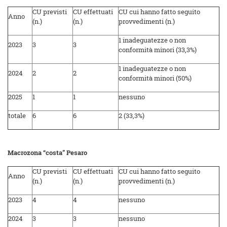
CU previsti
CU effettuati
CU cui hanno fatto seguito
Anno
(n.)
(n.)
provvedimenti (n.)
1 inadeguatezze o non
2023
3
3
conformità minori (33,3%)
1 inadeguatezze o non
2024
2
2
conformità minori (50%)
2025
1
1
nessuno
totale
6
6
2 (33,3%)
Macrozona “costa” Pesaro
CU previsti
CU effettuati
CU cui hanno fatto seguito
Anno
(n.)
(n.)
provvedimenti (n.)
2023
4
4
nessuno
2024
3
3
nessuno