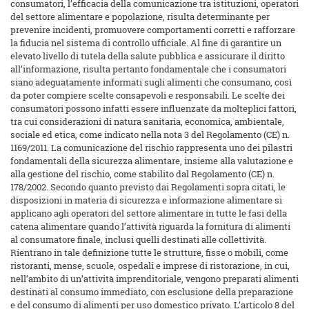
consumatori, l’efficacia della comunicazione tra istituzioni, operatori
del settore alimentare e popolazione, risulta determinante per
prevenire incidenti, promuovere comportamenti corretti e rafforzare
la fiducia nel sistema di controllo ufficiale. Al fine di garantire un
elevato livello di tutela della salute pubblica e assicurare il diritto
all’informazione, risulta pertanto fondamentale che i consumatori
siano adeguatamente informati sugli alimenti che consumano, così
da poter compiere scelte consapevoli e responsabili. Le scelte dei
consumatori possono infatti essere influenzate da molteplici fattori,
tra cui considerazioni di natura sanitaria, economica, ambientale,
sociale ed etica, come indicato nella nota 3 del Regolamento (CE) n.
1169/2011. La comunicazione del rischio rappresenta uno dei pilastri
fondamentali della sicurezza alimentare, insieme alla valutazione e
alla gestione del rischio, come stabilito dal Regolamento (CE) n.
178/2002. Secondo quanto previsto dai Regolamenti sopra citati, le
disposizioni in materia di sicurezza e informazione alimentare si
applicano agli operatori del settore alimentare in tutte le fasi della
catena alimentare quando l’attività riguarda la fornitura di alimenti
al consumatore finale, inclusi quelli destinati alle collettività.
Rientrano in tale definizione tutte le strutture, fisse o mobili, come
ristoranti, mense, scuole, ospedali e imprese di ristorazione, in cui,
nell’ambito di un’attività imprenditoriale, vengono preparati alimenti
destinati al consumo immediato, con esclusione della preparazione
e del consumo di alimenti per uso domestico privato. L’articolo 8 del