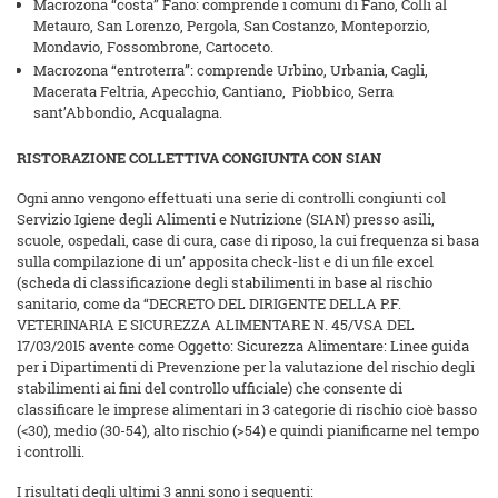
Macrozona “costa” Fano: comprende i comuni di Fano, Colli al
Metauro, San Lorenzo, Pergola, San Costanzo, Monteporzio,
Mondavio, Fossombrone, Cartoceto.
Macrozona “entroterra”: comprende Urbino, Urbania, Cagli,
Macerata Feltria, Apecchio, Cantiano, Piobbico, Serra
sant’Abbondio, Acqualagna.
RISTORAZIONE COLLETTIVA CONGIUNTA CON SIAN
Ogni anno vengono effettuati una serie di controlli congiunti col
Servizio Igiene degli Alimenti e Nutrizione (SIAN) presso asili,
scuole, ospedali, case di cura, case di riposo, la cui frequenza si basa
sulla compilazione di un’ apposita check-list e di un file excel
(scheda di classificazione degli stabilimenti in base al rischio
sanitario, come da “DECRETO DEL DIRIGENTE DELLA P.F.
VETERINARIA E SICUREZZA ALIMENTARE N. 45/VSA DEL
17/03/2015 avente come Oggetto: Sicurezza Alimentare: Linee guida
per i Dipartimenti di Prevenzione per la valutazione del rischio degli
stabilimenti ai fini del controllo ufficiale) che consente di
classificare le imprese alimentari in 3 categorie di rischio cioè basso
(<30), medio (30-54), alto rischio (>54) e quindi pianificarne nel tempo
i controlli.
I risultati degli ultimi 3 anni sono i seguenti: