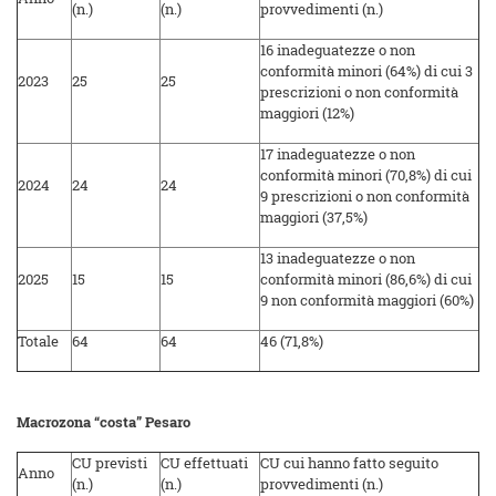
(n.)
(n.)
provvedimenti (n.)
16 inadeguatezze o non
conformità minori (64%) di cui 3
2023
25
25
prescrizioni o non conformità
maggiori (12%)
17 inadeguatezze o non
conformità minori (70,8%) di cui
2024
24
24
9 prescrizioni o non conformità
maggiori (37,5%)
13 inadeguatezze o non
2025
15
15
conformità minori (86,6%) di cui
9 non conformità maggiori (60%)
Totale
64
64
46 (71,8%)
Macrozona “costa” Pesaro
CU previsti
CU effettuati
CU cui hanno fatto seguito
Anno
(n.)
(n.)
provvedimenti (n.)