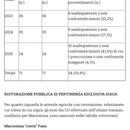
(n.)
(n.)
provvedimenti (n.)
8 inadeguatezze o non
2023
36
36
conformità minori (22,2%)
6 inadeguatezze o non
2024
35
35
conformità minori (17,1%)
10 inadeguatezze o non
conformità minori (41,6%) di cui
2025
24
24
1 prescrizione o non conformità
maggiore (4,1%)
Totale
71
71
24 (33,8%)
RISTORAZIONE PUBBLICA DI PERTINENZA ESCLUSIVA SIAOA
Per quanto riguarda le aziende agricole con ristorazione, selezionate
coi criteri di cui sopra, gli esiti dei CU effettuati nell’ultimo triennio,
suddivisi per Macrozona, sono riassunti nelle tabelle sottostanti:
Macrozona “costa” Fano