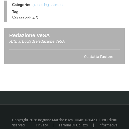
Categorie:
Igiene degli alimenti
Tag:
Valutazioni:
4.5
Redazione VeSA
Altri articoli di
Redazione VeSA
Contatta l'autore
Copyright 2026 Regione Marche P.IVA. 00481070423. Tutti i diritti
riservati.
|
Privacy
|
Termini Di Utilizzo
|
Informativa