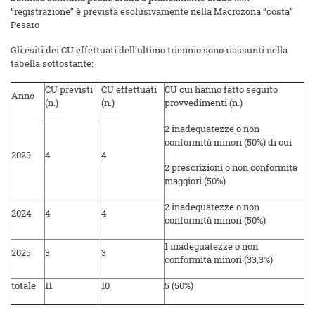
“registrazione” è prevista esclusivamente nella Macrozona “costa”
Pesaro
Gli esiti dei CU effettuati dell’ultimo triennio sono riassunti nella
tabella sottostante:
CU previsti
CU effettuati
CU cui hanno fatto seguito
Anno
(n.)
(n.)
provvedimenti (n.)
2 inadeguatezze o non
conformità minori (50%) di cui
2023
4
4
2 prescrizioni o non conformità
maggiori (50%)
2 inadeguatezze o non
2024
4
4
conformità minori (50%)
1 inadeguatezze o non
2025
3
3
conformità minori (33,3%)
totale
11
10
5 (50%)