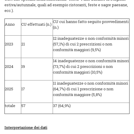
estiva/autunnale, quali ad esempio ristoranti, feste e sagre paesane,
ecc.).
CU cui hanno fatto seguito provvedimenti
Anno
CU effettuati (n.)
(n.)
12 inadeguatezze o non conformità minori
2023
21
(57,1%) di cui 2 prescrizioni o non
conformità maggiori (9,5%)
14 inadeguatezze o non conformità minori
2024
19
(73,7%) di cui 2 prescrizioni o non
conformità maggiori (10,5%)
11 inadeguatezze o non conformità minori
2025
17
(64,7%) di cui 1 prescrizione o non
conformità maggiore (5,8%)
totale
57
37 (64,9%)
Interpretazione dei dati