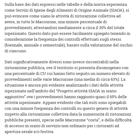
Sulla base dei dati espressi nelle tabelle e della nostra esperienza
come Servizi di Igiene degli Alimenti di Origine Animale (SIAOA), si
può evincere come siano le attività di ristorazione collettiva ad
avere, in tutte le Macrozone, una minore percentuale di
provvedimenti, attestandosi mediamente a circa il 30% del totale
ispezionato. Questo dato può essere facilmente spiegato tenendo in
considerazione la frequenza dei controlli effettuati sugli stessi
(biennale, annuale o semestrale), basato sulla valutazione del rischio
di ciascuno.
Dati significativamente diversi sono invece riscontrabili nella
ristorazione pubblica, ove il territorio si presenta disomogeneo con
una percentuale di CU cui hanno fatto seguito un numero elevato di
provvedimenti nelle varie Macrozone (una media di circa 63%). La
situazione è ancora più evidente analizzando i dati delle attività
ispezionate nell’ambito del “Progetto attività SIAOA in orario
aggiuntivo” ove i provvedimenti hanno raggiunto quasi il 65% delle
attività ispezionate. Appare evidente che tali esiti sono spiegabili
con una minore frequenza dei controlli su questo genere di attività
rispetto alla ristorazione collettiva data la numerosità di ristorazioni
pubbliche presenti, specie nelle Macrozone “costa”, e della difficoltà
di accesso in orario di servizio non ordinario per i ristoranti ad
apertura serale e/o festiva.