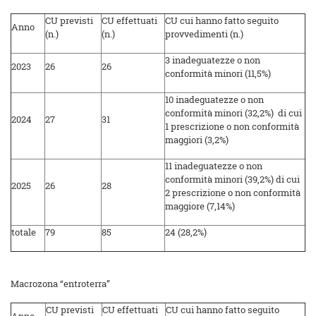
CU previsti
CU effettuati
CU cui hanno fatto seguito
Anno
(n.)
(n.)
provvedimenti (n.)
3 inadeguatezze o non
2023
26
26
conformità minori (11,5%)
10 inadeguatezze o non
conformità minori (32,2%) di cui
2024
27
31
1 prescrizione o non conformità
maggiori (3,2%)
11 inadeguatezze o non
conformità minori (39,2%) di cui
2025
26
28
2 prescrizione o non conformità
maggiore (7,14%)
totale
79
85
24 (28,2%)
Macrozona “entroterra”
CU previsti
CU effettuati
CU cui hanno fatto seguito