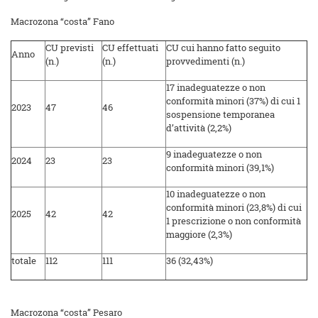
Macrozona “costa” Fano
CU previsti
CU effettuati
CU cui hanno fatto seguito
Anno
(n.)
(n.)
provvedimenti (n.)
17 inadeguatezze o non
conformità minori (37%) di cui 1
2023
47
46
sospensione temporanea
d’attività (2,2%)
9 inadeguatezze o non
2024
23
23
conformità minori (39,1%)
10 inadeguatezze o non
conformità minori (23,8%) di cui
2025
42
42
1 prescrizione o non conformità
maggiore (2,3%)
totale
112
111
36 (32,43%)
Macrozona “costa” Pesaro