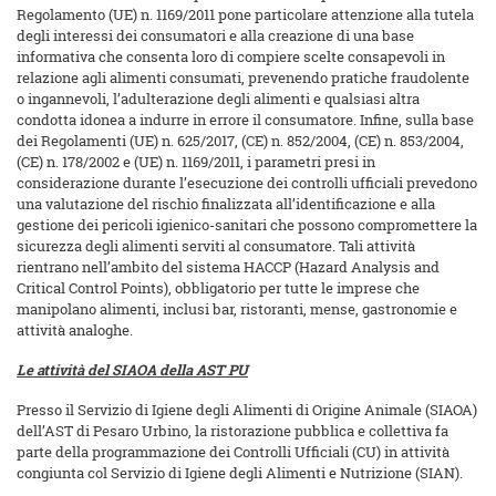
Regolamento (UE) n. 1169/2011 pone particolare attenzione alla tutela
degli interessi dei consumatori e alla creazione di una base
informativa che consenta loro di compiere scelte consapevoli in
relazione agli alimenti consumati, prevenendo pratiche fraudolente
o ingannevoli, l’adulterazione degli alimenti e qualsiasi altra
condotta idonea a indurre in errore il consumatore. Infine, sulla base
dei Regolamenti (UE) n. 625/2017, (CE) n. 852/2004, (CE) n. 853/2004,
(CE) n. 178/2002 e (UE) n. 1169/2011, i parametri presi in
considerazione durante l’esecuzione dei controlli ufficiali prevedono
una valutazione del rischio finalizzata all’identificazione e alla
gestione dei pericoli igienico-sanitari che possono compromettere la
sicurezza degli alimenti serviti al consumatore. Tali attività
rientrano nell’ambito del sistema HACCP (Hazard Analysis and
Critical Control Points), obbligatorio per tutte le imprese che
manipolano alimenti, inclusi bar, ristoranti, mense, gastronomie e
attività analoghe.
Le attività del SIAOA della AST PU
Presso il Servizio di Igiene degli Alimenti di Origine Animale (SIAOA)
dell’AST di Pesaro Urbino, la ristorazione pubblica e collettiva fa
parte della programmazione dei Controlli Ufficiali (CU) in attività
congiunta col Servizio di Igiene degli Alimenti e Nutrizione (SIAN).