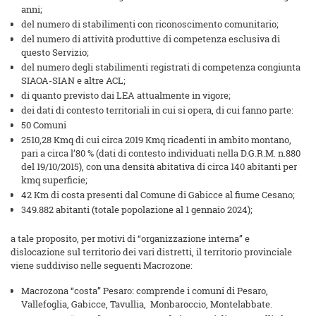
anni;
del numero di stabilimenti con riconoscimento comunitario;
del numero di attività produttive di competenza esclusiva di
questo Servizio;
del numero degli stabilimenti registrati di competenza congiunta
SIAOA-SIAN e altre ACL;
di quanto previsto dai LEA attualmente in vigore;
dei dati di contesto territoriali in cui si opera, di cui fanno parte:
50 Comuni
2510,28 Kmq di cui circa 2019 Kmq ricadenti in ambito montano,
pari a circa l’80 % (dati di contesto individuati nella D.G.R.M. n.880
del 19/10/2015), con una densità abitativa di circa 140 abitanti per
kmq superficie;
42 Km di costa presenti dal Comune di Gabicce al fiume Cesano;
349.882 abitanti (totale popolazione al 1 gennaio 2024);
a tale proposito, per motivi di “organizzazione interna” e
dislocazione sul territorio dei vari distretti, il territorio provinciale
viene suddiviso nelle seguenti Macrozone:
Macrozona “costa” Pesaro: comprende i comuni di Pesaro,
Vallefoglia, Gabicce, Tavullia, Monbaroccio, Montelabbate.