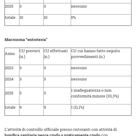
2025
3
3
nessuno
totale
10
10
0%
Macrozona “entroterra”
CU previsti
CU effettuati
CU cui hanno fatto seguito
Anno
(n.)
(n.)
provvedimenti (n.)
2023
3
3
nessuno
2024
3
3
nessuno
1 inadeguatezza o non
2025
3
3
conformità minore (33,3%)
totale
9
9
1 (11,1%)
L’attività di controllo ufficiale presso ristoranti con attività di
bonifica sanitaria pesce crudo o praticamente crudo
con