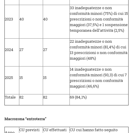
33 inadeguatezze o non
conformità minori (75%) di cui 15
2023
40
40
prescrizioni o non conformità
maggiori (37,5%) e 1 sospensione
temporanea dell’attività (2,5%)
22 inadeguatezze o non
conformità minori (81,4%) di cui
2024
27
27
13 prescrizioni o non conformità
maggiori (48%)
14 inadeguatezze o non
conformità minori (93,3) di cui 7
2025
15
15
prescrizioni o non conformità
maggiori (46,6%)
Totale
82
82
69 (84,1%)
Macrozona “entroterra”
CU previsti
CU effettuati
CU cui hanno fatto seguito
Anno