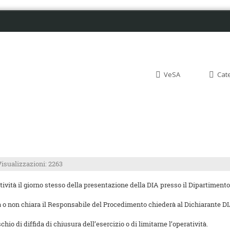
VeSA
Cat
Visualizzazioni: 2263
ttività il giorno stesso della presentazione della DIA presso il Dipartiment
 non chiara il Responsabile del Procedimento chiederà al Dichiarante DIA 
io di diffida di chiusura dell’esercizio o di limitarne l’operatività.