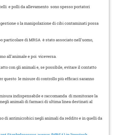
telli e polli da allevamento sono spesso portatori
ingestione o la manipolazione di cibi contaminati possa
po particolare di MRSA è stato associato nell'uomo,
mo all'animale e poi viceversa.
to con gli animali e, se possibile, evitare il contatto
er questo le misure di controllo più efficaci saranno
 misura indispensabile e raccomanda di monitorare la
egli animali di farmaci di ultima linea destinati al
 di antimicrobici negli animali da reddito e in quelli da
stant Staphylococcus aureus (MRSA) in livestock,