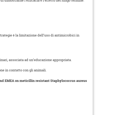
i dimostrarne l’efficacia e l’effetto nel lungo termine.
ategie è la limitazione dell’uso di antimicrobici in
rinari, associata ad un’educazione appropriata.
ne in contatto con gli animali.
 and EMEA on meticillin resistant Staphylococcus aureus