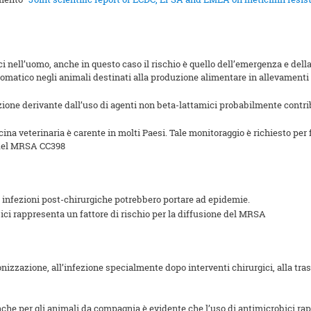
 nell’uomo, anche in questo caso il rischio è quello dell’emergenza e dell
omatico negli animali destinati alla produzione alimentare in allevamenti 
zione derivante dall’uso di agenti non beta-lattamici probabilmente contri
na veterinaria è carente in molti Paesi. Tale monitoraggio è richiesto per 
a del MRSA CC398
le infezioni post-chirurgiche potrebbero portare ad epidemie.
ci rappresenta un fattore di rischio per la diffusione del MRSA
azione, all’infezione specialmente dopo interventi chirurgici, alla trasmi
che per gli animali da compagnia è evidente che l’uso di antimicrobici rapp