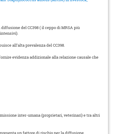
a diffusione del CC398 ( il ceppo di MRSA più
intensivi).
buisce all’alta prevalenza del CC398.
fornire evidenza addizionale alla relazione causale che
ssione inter-umana (proprietari, veterinari) e tra altri
resenta un fattore di rischio per la diffusione