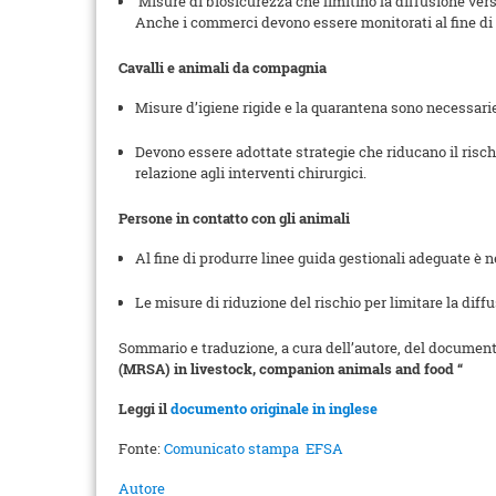
Misure di biosicurezza che limitino la diffusione verso
Anche i commerci devono essere monitorati al fine di 
Cavalli e animali da compagnia
Misure d’igiene rigide e la quarantena sono necessarie
Devono essere adottate strategie che riducano il risch
relazione agli interventi chirurgici.
Persone in contatto con gli animali
Al fine di produrre linee guida gestionali adeguate è 
Le misure di riduzione del rischio per limitare la dif
Sommario e traduzione, a cura dell’autore, del docu
(MRSA) in livestock, companion animals and food “
Leggi il
documento originale in inglese
Fonte:
Comunicato stampa EFSA
Autore