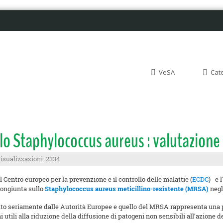
VeSA
Cat
dello Staphylococcus aureus : valutaz
isualizzazioni: 2334
 il Centro europeo per la prevenzione e il controllo delle malattie (
ECDC
) e 
 congiunta sullo
Staphylococcus aureus meticillino-resistente (MRSA)
negl
olto seriamente dalle Autorità Europee e quello del MRSA rappresenta una 
i utili alla riduzione della diffusione di patogeni non sensibili all’azione d