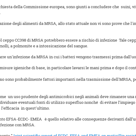
richiesta della Commissione europea, sono giunti a concludere che suini, vi
.
azione degli alimenti da MRSA, allo stato attuale non vi sono prove che l'
del ceppo CC398 di MRSA potrebbero essere a rischio di infezione Tale cep
 molli, a polmonite e a intossicazione del sangue.
re un'infezione da MRSA in cui i batteri vengono trasmessi prima dall'uo
ure igieniche di base, in particolare lavarsi le mani prima e dopo il contat
 uomo sono probabilmente fattori importanti nella trasmissione dell'MRSA, p
ome un uso prudente degli antimicrobici negli animali deve rimanere una
viduare eventuali fonti di utilizzo superfluo nonché di evitare l’impiego n
’efficacia in quest'ultimo.
iunto EFSA-ECDC- EMEA è quello relativo alle conseguenze derivanti dall’uso
infezione con MRSA.
umento
"
Joint scientific report of ECDC, EFSA and EMEA on meticillin resi