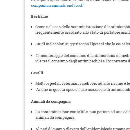
companion animals and food."
Bestiame
Come nel caso della somministrazione di antimicrobici
frequentemente associato allo stato di portatore asint
Studi molecolari suggeriscono l’ipotesi che la co-sele
Il monitoraggio del consumo di antimicrobici in medici
vi è tra il consumo degli antimicrobici e l’occorrenz
Cavalli
Molti ospedali veterinari sarebbero ad alto rischio e 
Anche in questa specie l’uso massiccio di antimicrobi
Animali da compagnia
La contaminazione con MRSA può portare ad una colonizz
animali da compagnia.
Al pari di quanto rilevato dall’epidemiologia umana an