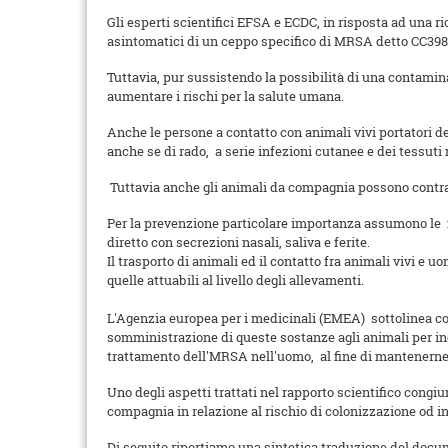
Gli esperti scientifici EFSA e ECDC, in risposta ad una 
asintomatici di un ceppo specifico di MRSA detto CC398
Tuttavia, pur sussistendo la possibilità di una contamin
aumentare i rischi per la salute umana.
Anche le persone a contatto con animali vivi portatori 
anche se di rado, a serie infezioni cutanee e dei tessuti
Tuttavia anche gli animali da compagnia possono contrar
Per la prevenzione particolare importanza assumono le mis
diretto con secrezioni nasali, saliva e ferite.
Il trasporto di animali ed il contatto fra animali vivi e
quelle attuabili al livello degli allevamenti.
L'Agenzia europea per i medicinali (EMEA) sottolinea c
somministrazione di queste sostanze agli animali per indi
trattamento dell'MRSA nell'uomo, al fine di mantenerne l
Uno degli aspetti trattati nel rapporto scientifico cong
compagnia in relazione al rischio di colonizzazione od 
Di seguito riportiamo una sintetica traduzione del doc