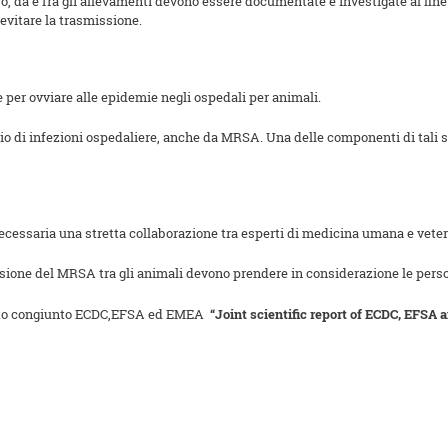
, da e fra gli allevamenti devono essere documentate e investigate al fine d
evitare la trasmissione.
 per ovviare alle epidemie negli ospedali per animali.
io di infezioni ospedaliere, anche da MRSA. Una delle componenti di tali str
necessaria una stretta collaborazione tra esperti di medicina umana e vete
fusione del MRSA tra gli animali devono prendere in considerazione le perso
mento congiunto ECDC,EFSA ed EMEA
“Joint scientific report of ECDC, EFSA