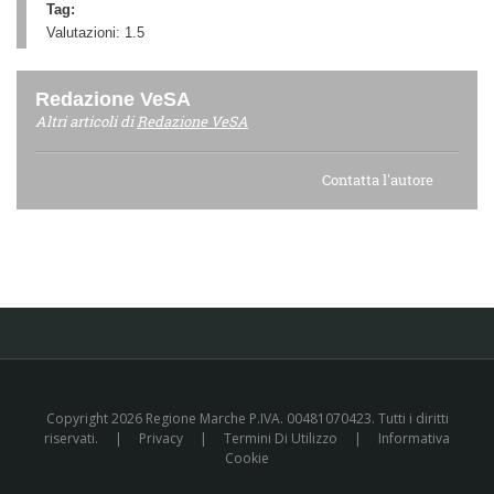
Tag:
Valutazioni:
1.5
Redazione VeSA
Altri articoli di
Redazione VeSA
Contatta l'autore
Copyright 2026 Regione Marche P.IVA. 00481070423. Tutti i diritti
riservati.
|
Privacy
|
Termini Di Utilizzo
|
Informativa
Cookie