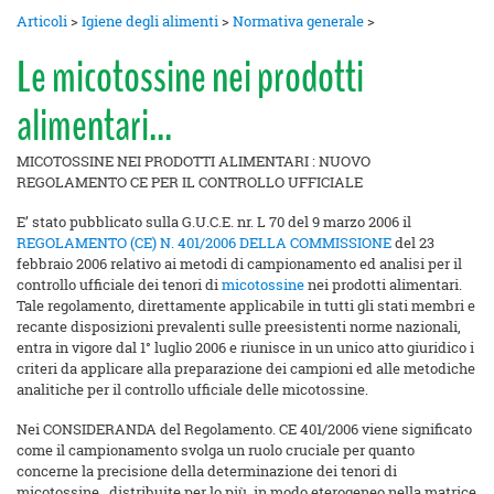
Articoli
>
Igiene degli alimenti
>
Normativa generale
>
Le micotossine nei prodotti
alimentari...
MICOTOSSINE NEI PRODOTTI ALIMENTARI : NUOVO
REGOLAMENTO CE PER IL CONTROLLO UFFICIALE
E’ stato pubblicato sulla G.U.C.E. nr. L 70 del 9 marzo 2006 il
REGOLAMENTO (CE) N. 401/2006 DELLA COMMISSIONE
del 23
febbraio 2006 relativo ai metodi di campionamento ed analisi per il
controllo ufficiale dei tenori di
micotossine
nei prodotti alimentari.
Tale regolamento, direttamente applicabile in tutti gli stati membri e
recante disposizioni prevalenti sulle preesistenti norme nazionali,
entra in vigore dal 1° luglio 2006 e riunisce in un unico atto giuridico i
criteri da applicare alla preparazione dei campioni ed alle metodiche
analitiche per il controllo ufficiale delle micotossine.
Nei CONSIDERANDA del Regolamento. CE 401/2006 viene significato
come il campionamento svolga un ruolo cruciale per quanto
concerne la precisione della determinazione dei tenori di
micotossine, distribuite per lo più in modo eterogeneo nella matrice