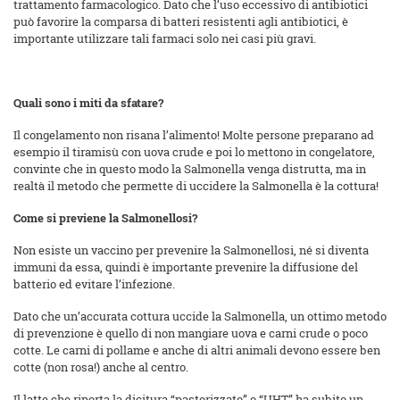
trattamento farmacologico. Dato che l’uso eccessivo di antibiotici
può favorire la comparsa di batteri resistenti agli antibiotici, è
importante utilizzare tali farmaci solo nei casi più gravi.
Quali sono i miti da sfatare?
Il congelamento non risana l’alimento! Molte persone preparano ad
esempio il tiramisù con uova crude e poi lo mettono in congelatore,
convinte che in questo modo la Salmonella venga distrutta, ma in
realtà il metodo che permette di uccidere la Salmonella è la cottura!
Come si previene la Salmonellosi?
Non esiste un vaccino per prevenire la Salmonellosi, né si diventa
immuni da essa, quindi è importante prevenire la diffusione del
batterio ed evitare l’infezione.
Dato che un’accurata cottura uccide la Salmonella, un ottimo metodo
di prevenzione è quello di non mangiare uova e carni crude o poco
cotte. Le carni di pollame e anche di altri animali devono essere ben
cotte (non rosa!) anche al centro.
Il latte che riporta la dicitura “pastorizzato” o “UHT” ha subito un