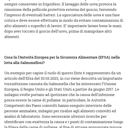
sempre conservate in frigorifero. Il lavaggio delle uova provoca la
rimozione della pellicola protettiva esterna del guscio, favorendo
l’ingresso di eventuali batteri. La sgusciatura delle uova è una fase
critica e deve essere effettuata in modo da evitare contaminazioni di
altri alimenti o superfici di lavoro. E’ importante lavare bene le mani
dopo aver toccato il guscio dell’uovo, prima di manipolare altri
alimenti.
Cosa fa l'Autorità Europea per la Sicurezza Alimentare (EFSA) nella
lotta alla Salmonellosi?
Un esempio per capire il ruolo di questo Ente è rappresentato da un
articolo dell’Efsa del 30.03.2023, in cui viene descritta un’importante
tossinfezione causata da Salmonella che ha interessato l’Unione
Europea, il Regno Unito e gli Stati Uniti a partire da giugno 2017. Le
indagini svolte portano ad ipotizzare che la causa dell’infezione
possa essere la carne di pollame: in particolare, le Autorità
Competenti dei Paesi coinvolti hanno eseguito interviste delle
persone ammalate, indagini per risalire agli alimenti coinvolti ed
analisi di laboratorio. Sono necessarie ulteriori ricerche per
identificare con esattezza la causa e i punti di contaminazione lungo
la filiera della carne di pollame, al fine di attuare appropriate misure