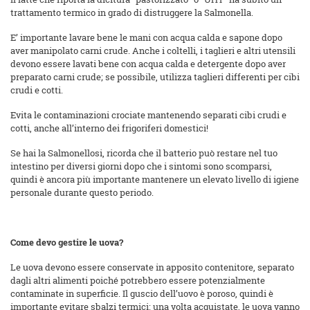
trattamento termico in grado di distruggere la Salmonella.
E’ importante lavare bene le mani con acqua calda e sapone dopo
aver manipolato carni crude. Anche i coltelli, i taglieri e altri utensili
devono essere lavati bene con acqua calda e detergente dopo aver
preparato carni crude; se possibile, utilizza taglieri differenti per cibi
crudi e cotti.
Evita le contaminazioni crociate mantenendo separati cibi crudi e
cotti, anche all’interno dei frigoriferi domestici!
Se hai la Salmonellosi, ricorda che il batterio può restare nel tuo
intestino per diversi giorni dopo che i sintomi sono scomparsi,
quindi è ancora più importante mantenere un elevato livello di igiene
personale durante questo periodo.
Come devo gestire le uova?
Le uova devono essere conservate in apposito contenitore, separato
dagli altri alimenti poiché potrebbero essere potenzialmente
contaminate in superficie. Il guscio dell’uovo è poroso, quindi è
importante evitare sbalzi termici: una volta acquistate, le uova vanno