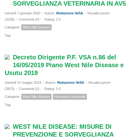
SORVEGLIANZA VETERINARIA IN AV5
martedì 7 gennaio 2020
/
Autore:
Redazione VeSA
/
Visualizzazioni
(3236)
/
Commenti (0)
/
Rating: 2.5
Categorie:
West Nile disease
Tag:
Decreto Dirigente P.F. VSA n.86 del
16/05/2019 Piano West Nile Disease e
Usutu 2019
martedì 21 maggio 2019
/
Autore:
Redazione VeSA
/
Visualizzazioni
(3973)
/
Commenti (0)
/
Rating: 5.0
Categorie:
West Nile disease
Normativa nazionale
Tag:
WEST NILE DISEASE: MISURE DI
PREVENZIONE E SORVEGLIANZA