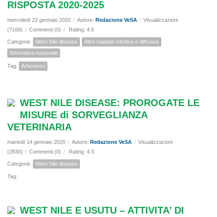
RISPOSTA 2020-2025
mercoledì 22 gennaio 2020
/
Autore:
Redazione VeSA
/
Visualizzazioni
(7168)
/
Commenti (0)
/
Rating: 4.6
Categorie:
West Nile disease
Altre malattie infettive e diffusive
Normativa nazionale
Tag:
Arbovirosi
WEST NILE DISEASE: PROROGATE LE
MISURE di SORVEGLIANZA
VETERINARIA
martedì 14 gennaio 2020
/
Autore:
Redazione VeSA
/
Visualizzazioni
(2830)
/
Commenti (0)
/
Rating: 4.3
Categorie:
West Nile disease
Tag:
WEST NILE E USUTU – ATTIVITA’ DI