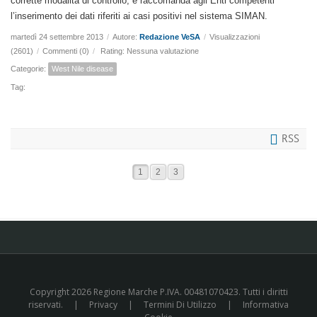
corrette modalità di controllo, e raccomanda agli Enti competenti
l’inserimento dei dati riferiti ai casi positivi nel sistema SIMAN.
martedì 24 settembre 2013
/
Autore:
Redazione VeSA
/
Visualizzazioni
(2601)
/
Commenti (0)
/
Rating: Nessuna valutazione
Categorie:
West Nile disease
Tag:
RSS
1
2
3
Copyright 2026 Regione Marche P.IVA. 00481070423. Tutti i diritti
riservati.
|
Privacy
|
Termini Di Utilizzo
|
Informativa