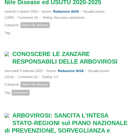
Nile Disease ed USUTU 2020-2025
venerdì 2 ottobre 2020
/
Autore:
Redazione VeSA
/
Visualizzazioni
(1990)
/
Commenti (0)
/
Rating: Nessuna valutazione
Categorie:
West Nile disease
Tag:
CONOSCERE LE ZANZARE
RESPONSABILI DELLE ARBOVIROSI
mercoledì 5 febbraio 2020
/
Autore:
Redazione VeSA
/
Visualizzazioni
(4114)
/
Commenti (0)
/
Rating: 4.4
Categorie:
West Nile disease
Tag:
Arbovirosi
ARBOVIROSI: SANCITA L'INTESA
STATO-REGIONI sul PIANO NAZIONALE
di PREVENZIONE, SORVEGLIANZA e