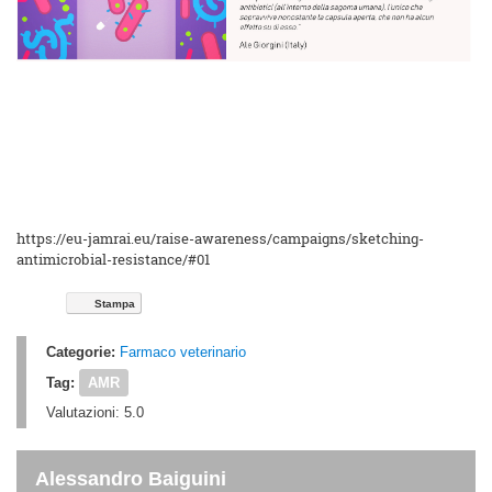
https://eu-jamrai.eu/raise-awareness/campaigns/sketching-
antimicrobial-resistance/#01
Stampa
Categorie:
Farmaco veterinario
Tag:
AMR
Valutazioni:
5.0
Alessandro Baiguini