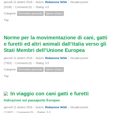
giovedì 11 ottobre 2018
/
Autore:
Redazione VeSA
/
Visualizzazioni
(5338)
/
Commenti (0)
/
Rating: 4.0
Categorie:
Normativa generale
Igiene urbana
Tag:
Norme per la movimentazione di cani, gatti
e furetti ed altri animali dall’Italia verso gli
Stati Membri dell’Unione Europea
giovedì 11 ottobre 2018
/
Autore:
Redazione VeSA
/
Visualizzazioni
(7353)
/
Commenti (0)
/
Rating: 5.0
Categorie:
Normativa generale
Igiene urbana
Tag:
In viaggio con cani gatti e furetti
Indicazioni sul passaporto Europeo
giovedì 11 ottobre 2018
/
Autore:
Redazione VeSA
/
Visualizzazioni
(12432)
/
Commenti (0)
/
Rating: 5.0