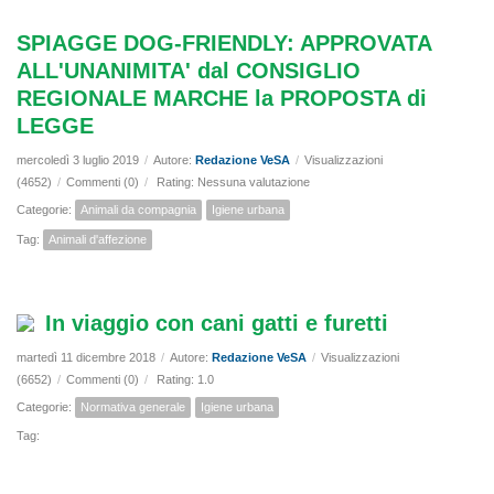
SPIAGGE DOG-FRIENDLY: APPROVATA
ALL'UNANIMITA' dal CONSIGLIO
REGIONALE MARCHE la PROPOSTA di
LEGGE
mercoledì 3 luglio 2019
/
Autore:
Redazione VeSA
/
Visualizzazioni
(4652)
/
Commenti (0)
/
Rating: Nessuna valutazione
Categorie:
Animali da compagnia
Igiene urbana
Tag:
Animali d'affezione
In viaggio con cani gatti e furetti
martedì 11 dicembre 2018
/
Autore:
Redazione VeSA
/
Visualizzazioni
(6652)
/
Commenti (0)
/
Rating: 1.0
Categorie:
Normativa generale
Igiene urbana
Tag: