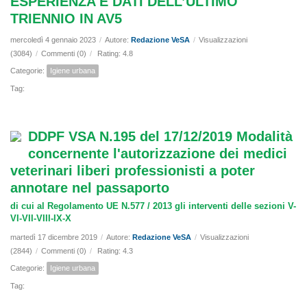
ESPERIENZA E DATI DELL’ULTIMO
TRIENNIO IN AV5
mercoledì 4 gennaio 2023
/
Autore:
Redazione VeSA
/
Visualizzazioni
(3084)
/
Commenti (0)
/
Rating: 4.8
Categorie:
Igiene urbana
Tag:
DDPF VSA N.195 del 17/12/2019 Modalità
concernente l'autorizzazione dei medici
veterinari liberi professionisti a poter
annotare nel passaporto
di cui al Regolamento UE N.577 / 2013 gli interventi delle sezioni V-
VI-VII-VIII-IX-X
martedì 17 dicembre 2019
/
Autore:
Redazione VeSA
/
Visualizzazioni
(2844)
/
Commenti (0)
/
Rating: 4.3
Categorie:
Igiene urbana
Tag: