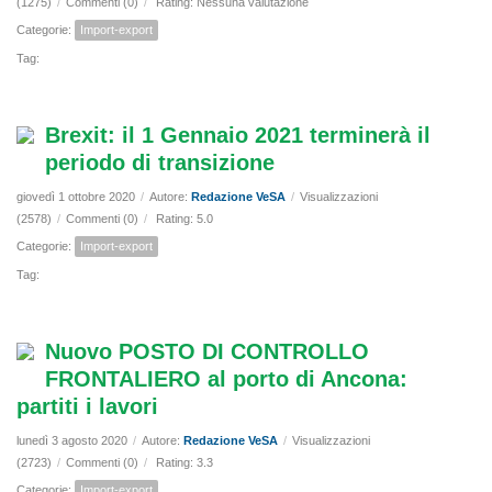
(1275)
/
Commenti (0)
/
Rating: Nessuna valutazione
Categorie:
Import-export
Tag:
Brexit: il 1 Gennaio 2021 terminerà il
periodo di transizione
giovedì 1 ottobre 2020
/
Autore:
Redazione VeSA
/
Visualizzazioni
(2578)
/
Commenti (0)
/
Rating: 5.0
Categorie:
Import-export
Tag:
Nuovo POSTO DI CONTROLLO
FRONTALIERO al porto di Ancona:
partiti i lavori
lunedì 3 agosto 2020
/
Autore:
Redazione VeSA
/
Visualizzazioni
(2723)
/
Commenti (0)
/
Rating: 3.3
Categorie:
Import-export