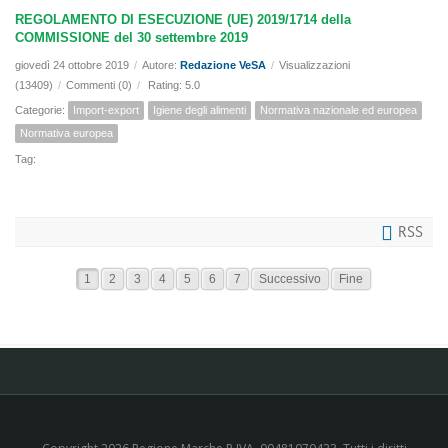
REGOLAMENTO DI ESECUZIONE (UE) 2019/1714 della
COMMISSIONE del 30 settembre 2019
giovedì 24 ottobre 2019
/
Autore:
Redazione VeSA
/
Visualizzazioni
(13409)
/
Commenti (0)
/
Rating: 5.0
Categorie:
Import-export
Igiene degli alimenti
Normativa nazionale ed europea
Normativa europea
Tag:
RSS
1
2
3
4
5
6
7
Successivo
Fine