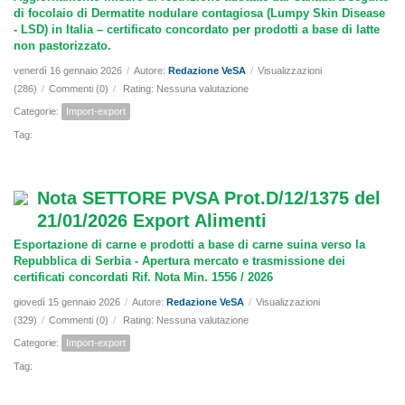
di focolaio di Dermatite nodulare contagiosa (Lumpy Skin Disease
- LSD) in Italia – certificato concordato per prodotti a base di latte
non pastorizzato.
venerdì 16 gennaio 2026
/
Autore:
Redazione VeSA
/
Visualizzazioni
(286)
/
Commenti (0)
/
Rating: Nessuna valutazione
Categorie:
Import-export
Tag:
Nota SETTORE PVSA Prot.D/12/1375 del
21/01/2026 Export Alimenti
Esportazione di carne e prodotti a base di carne suina verso la
Repubblica di Serbia - Apertura mercato e trasmissione dei
certificati concordati Rif. Nota Min. 1556 / 2026
giovedì 15 gennaio 2026
/
Autore:
Redazione VeSA
/
Visualizzazioni
(329)
/
Commenti (0)
/
Rating: Nessuna valutazione
Categorie:
Import-export
Tag: