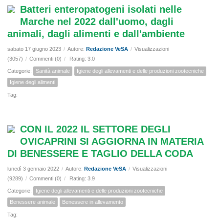
Batteri enteropatogeni isolati nelle
Marche nel 2022 dall'uomo, dagli
animali, dagli alimenti e dall'ambiente
sabato 17 giugno 2023
/
Autore:
Redazione VeSA
/
Visualizzazioni
(3057)
/
Commenti (0)
/
Rating: 3.0
Categorie:
Sanità animale
Igiene degli allevamenti e delle produzioni zootecniche
Igiene degli alimenti
Tag:
CON IL 2022 IL SETTORE DEGLI
OVICAPRINI SI AGGIORNA IN MATERIA
DI BENESSERE E TAGLIO DELLA CODA
lunedì 3 gennaio 2022
/
Autore:
Redazione VeSA
/
Visualizzazioni
(9289)
/
Commenti (0)
/
Rating: 3.9
Categorie:
Igiene degli allevamenti e delle produzioni zootecniche
Benessere animale
Benessere in allevamento
Tag: