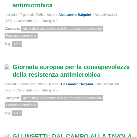
antimicrobica
mercoledì 7 gennaio 2026
/
Autore:
Alessandro Baiguini
/
Visualizzazioni
(555)
/
Commenti (0)
/
Rating: 5.0
Categorie:
Igiene degli allevamenti e delle produzioni zootecniche
Farmaco veterinario
Tag:
AMR
Giornata europea per la consapevolezza
della resistenza antimicrobica
martedì 18 novembre 2025
/
Autore:
Alessandro Baiguini
/
Visualizzazioni
(558)
/
Commenti (0)
/
Rating: 4.0
Categorie:
Igiene degli allevamenti e delle produzioni zootecniche
Farmaco veterinario
Tag:
AMR
GLI INSETTI: DAL CAMPO ALLA TAVOLA