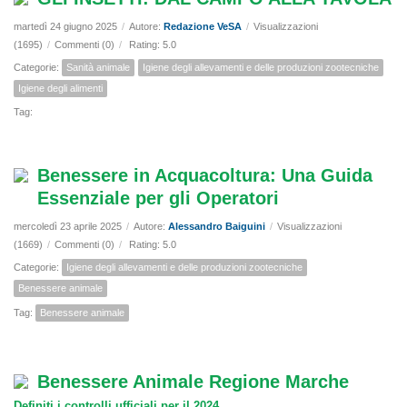
martedì 24 giugno 2025
/
Autore:
Redazione VeSA
/
Visualizzazioni
(1695)
/
Commenti (0)
/
Rating: 5.0
Categorie:
Sanità animale
Igiene degli allevamenti e delle produzioni zootecniche
Igiene degli alimenti
Tag:
Benessere in Acquacoltura: Una Guida
Essenziale per gli Operatori
mercoledì 23 aprile 2025
/
Autore:
Alessandro Baiguini
/
Visualizzazioni
(1669)
/
Commenti (0)
/
Rating: 5.0
Categorie:
Igiene degli allevamenti e delle produzioni zootecniche
Benessere animale
Tag:
Benessere animale
Benessere Animale Regione Marche
Definiti i controlli ufficiali per il 2024